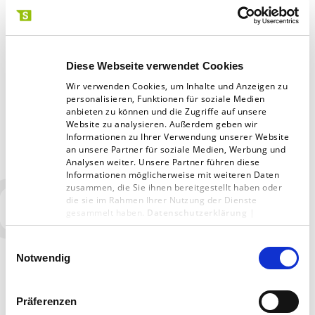
Diese Webseite verwendet Cookies
Wir verwenden Cookies, um Inhalte und Anzeigen zu
personalisieren, Funktionen für soziale Medien
anbieten zu können und die Zugriffe auf unsere
Website zu analysieren. Außerdem geben wir
Informationen zu Ihrer Verwendung unserer Website
an unsere Partner für soziale Medien, Werbung und
Analysen weiter. Unsere Partner führen diese
Informationen möglicherweise mit weiteren Daten
02
zusammen, die Sie ihnen bereitgestellt haben oder
die sie im Rahmen Ihrer Nutzung der Dienste
02 | Mehrsprachigkeit
gesammelt haben.
Datenschutzerklärung
|
Impressum
Einwilligungsauswahl
Der Auftritt wurde mehrsprachig auf Deutsch und
Notwendig
Englisch konzipiert, dabei lag für das Backend ein
besonderer Fokus auf schneller und intuitiver
Präferenzen
Eingabe für beide Sprachen, ohne dabei doppelte