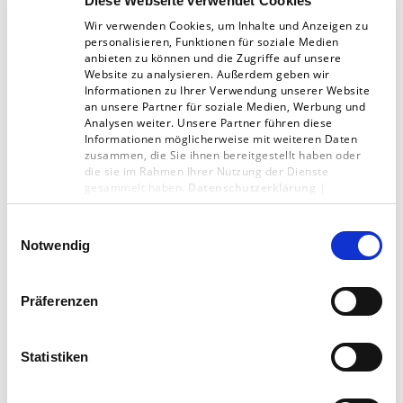
Diese Webseite verwendet Cookies
Wichtig fürs Content Marketing: Die richtigen
Wir verwenden Cookies, um Inhalte und Anzeigen zu
personalisieren, Funktionen für soziale Medien
„Tags“ setzen
anbieten zu können und die Zugriffe auf unsere
Website zu analysieren. Außerdem geben wir
Informationen zu Ihrer Verwendung unserer Website
Foto: Tatiana Katsai / shutterstock.com
an unsere Partner für soziale Medien, Werbung und
Analysen weiter. Unsere Partner führen diese
Informationen möglicherweise mit weiteren Daten
zusammen, die Sie ihnen bereitgestellt haben oder
die sie im Rahmen Ihrer Nutzung der Dienste
TYPO3
gesammelt haben.
Datenschutzerklärung
|
Impressum
Einwilligungsauswahl
Notwendig
Artikel teilen:
Präferenzen
Statistiken
Zur Übersicht