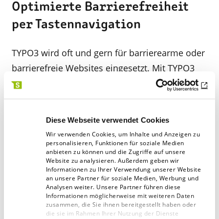
Optimierte Barrierefreiheit
per Tastennavigation
TYPO3 wird oft und gern für barrierearme oder
barrierefreie Websites eingesetzt. Mit TYPO3
v11 gibt es eine weitere Neuerung, die vor
allem die Redaktion betrifft: Die Navigation im
Backend ist jetzt noch barriereärmer, da man
Diese Webseite verwendet Cookies
sie nun komplett per Tastatur nutzen kann. Das
Wir verwenden Cookies, um Inhalte und Anzeigen zu
ist nicht nur interessant, wenn man einen
personalisieren, Funktionen für soziale Medien
anbieten zu können und die Zugriffe auf unsere
Screenreader oder eine Vorlesefunktion nutzt,
Website zu analysieren. Außerdem geben wir
Informationen zu Ihrer Verwendung unserer Website
auch manche Admins und Redakteure nutzen
an unsere Partner für soziale Medien, Werbung und
Analysen weiter. Unsere Partner führen diese
Tastatur-Navigationen gern als zeitsparendes
Informationen möglicherweise mit weiteren Daten
Hilfsmittel.
zusammen, die Sie ihnen bereitgestellt haben oder
die sie im Rahmen Ihrer Nutzung der Dienste