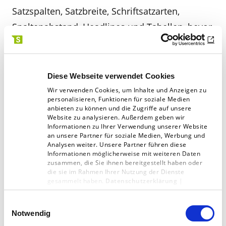
Satzspalten, Satzbreite, Schriftsatzarten,
Spaltenabstand, Headlines und Tabellen, bevor
man an die Gestaltung von Seiten geht. Nicht
zu vergessen sind dabei die Definition der
Pagina, also Seitenzahl und der Rubrikentitel.
Diese Webseite verwendet Cookies
Etwa ob diese innerhalb des Satzspiegels
Wir verwenden Cookies, um Inhalte und Anzeigen zu
personalisieren, Funktionen für soziale Medien
stehen oder außerhalb. Satzspiegel können
anbieten zu können und die Zugriffe auf unsere
Website zu analysieren. Außerdem geben wir
natürlich auch nach dem Goldenen Schnitt
Informationen zu Ihrer Verwendung unserer Website
berechnet werden. Wie man einen Goldenen
an unsere Partner für soziale Medien, Werbung und
Analysen weiter. Unsere Partner führen diese
Schnitt anlegt, lesen Sie am kommenden
Informationen möglicherweise mit weiteren Daten
zusammen, die Sie ihnen bereitgestellt haben oder
Mittwoch. Der Satzspiegel ist die Bühne des
die sie im Rahmen Ihrer Nutzung der Dienste
gesammelt haben.
Datenschutzerklärung
|
Magazins, Zeitung oder Buches und mitnichten
Impressum
zu vernachlässigen, denn sie definiert den
Einwilligungsauswahl
Raum wo später die Action stattfindet, also der
Notwendig