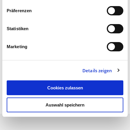
Leser von Texten oder Bildern inspiriert ist.
Präferenzen
Artikel teilen:
Statistiken
Marketing
Details zeigen
Zur Übersicht
Cookies zulassen
Auswahl speichern