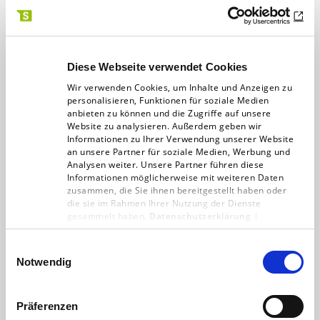
Diese Webseite verwendet Cookies
Wir verwenden Cookies, um Inhalte und Anzeigen zu
personalisieren, Funktionen für soziale Medien
anbieten zu können und die Zugriffe auf unsere
Website zu analysieren. Außerdem geben wir
Informationen zu Ihrer Verwendung unserer Website
an unsere Partner für soziale Medien, Werbung und
Analysen weiter. Unsere Partner führen diese
Informationen möglicherweise mit weiteren Daten
Content am Scheideweg
zusammen, die Sie ihnen bereitgestellt haben oder
die sie im Rahmen Ihrer Nutzung der Dienste
gesammelt haben.
Datenschutzerklärung
|
„User-generated content, wie er
Impressum
heute auf sozialen Netzwerken nach
Einwilligungsauswahl
Belieben geteilt wird, steht an einem
Notwendig
Scheideweg – der Nutzer von heute
wird in…
Präferenzen