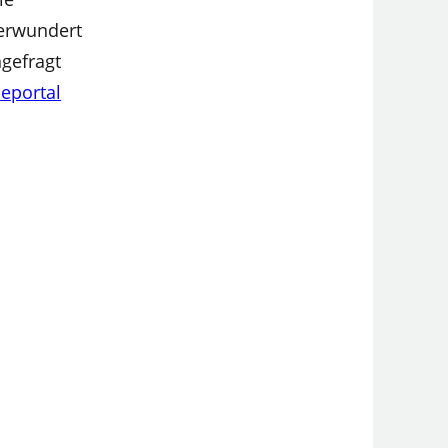
verwundert
ngefragt
eportal