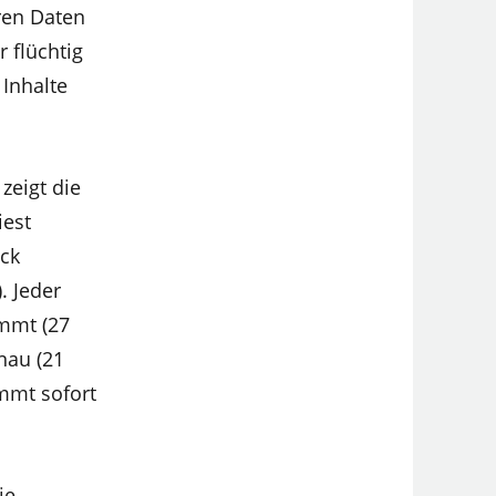
ren Daten
 flüchtig
 Inhalte
zeigt die
iest
ck
. Jeder
immt (27
nau (21
immt sofort
ie