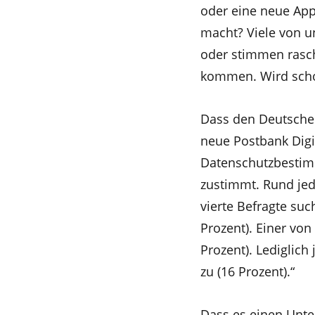
oder eine neue Ap
macht? Viele von 
oder stimmen rasch 
kommen. Wird scho
Dass den Deutschen 
neue Postbank Digit
Datenschutzbestim
zustimmt. Rund jede
vierte Befragte suc
Prozent). Einer vo
Prozent). Lediglich
zu (16 Prozent).“
Dass es einen Unter