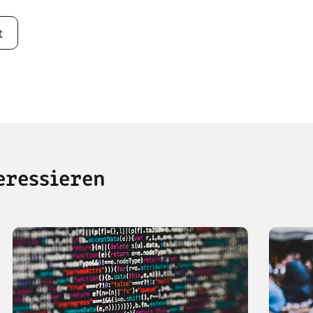
t
eressieren