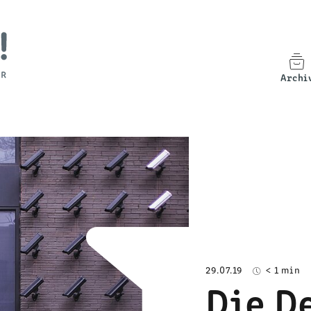
Archi
29.07.19
< 1 min
Die D