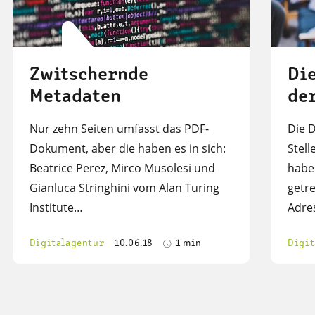
Zwitschernde
Di
Metadaten
de
Nur zehn Seiten umfasst das PDF-
Die D
Dokument, aber die haben es in sich:
Stel
Beatrice Perez, Mirco Musolesi und
haben
Gianluca Stringhini vom Alan Turing
getre
Institute…
Adre
Digitalagentur
10.06.18
1 min
Digit