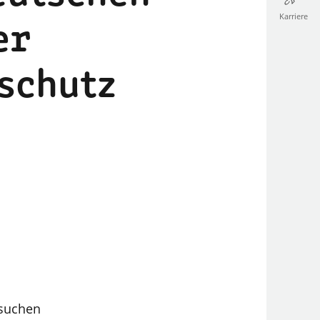
Karriere
er
schutz
esuchen