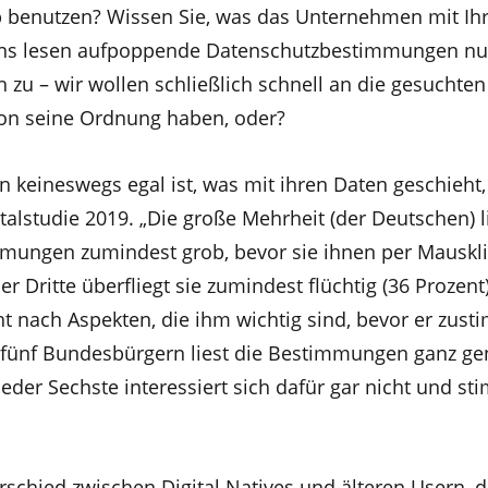
p benutzen? Wissen Sie, was das Unternehmen mit Ih
uns lesen aufpoppende Datenschutzbestimmungen nur
zu – wir wollen schließlich schnell an die gesuchten
n seine Ordnung haben, oder?
keineswegs egal ist, was mit ihren Daten geschieht, 
alstudie 2019. „Die große Mehrheit (der Deutschen) l
mungen zumindest grob, bevor sie ihnen per Mauskli
r Dritte überfliegt sie zumindest flüchtig (36 Prozent)
ht nach Aspekten, die ihm wichtig sind, bevor er zust
n fünf Bundesbürgern liest die Bestimmungen ganz ge
 jeder Sechste interessiert sich dafür gar nicht und st
schied zwischen Digital Natives und älteren Usern, d