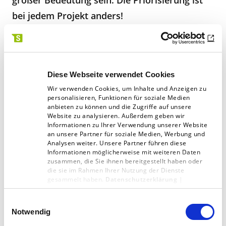
großer Bedeutung sein. Die Priorisierung ist
bei jedem Projekt anders!
6. Personelle Kapazitäten für
Diese Webseite verwendet Cookies
den Relaunch sinnvoll schätzen
Wir verwenden Cookies, um Inhalte und Anzeigen zu
personalisieren, Funktionen für soziale Medien
anbieten zu können und die Zugriffe auf unsere
Website zu analysieren. Außerdem geben wir
Informationen zu Ihrer Verwendung unserer Website
an unsere Partner für soziale Medien, Werbung und
Analysen weiter. Unsere Partner führen diese
Informationen möglicherweise mit weiteren Daten
zusammen, die Sie ihnen bereitgestellt haben oder
die sie im Rahmen Ihrer Nutzung der Dienste
gesammelt haben.
Datenschutzerklärung
|
Impressum
Einwilligungsauswahl
Notwendig