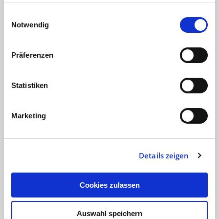
Impressum
Einwilligungsauswahl
Notwendig
Die Zukunft der Logistik
Ein Roboter sichtet und sortiert die
Präferenzen
riesigen Lager, der autonom fahrende
Lieferwagen bringt die Pakete in die
Statistiken
Nähe der Wohngebiete, Drohnen…
Digitalagentur
27.10.18
5 min
Marketing
Details zeigen
Cookies zulassen
Auswahl speichern