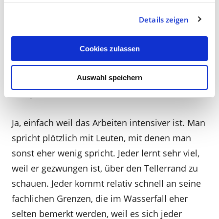
einer flexibleren, offeneren Kultur, in der die
Führung und die Kompetenz auf mehr
Details zeigen
Mitarbeiter verteilt sind.
Cookies zulassen
Wie wichtig sind Fehler als Lernprozess in
Agilen Teams und werden diese dort eher
Auswahl speichern
akzeptiert, als in der Wasserfallmethode?
Ja, einfach weil das Arbeiten intensiver ist. Man
spricht plötzlich mit Leuten, mit denen man
sonst eher wenig spricht. Jeder lernt sehr viel,
weil er gezwungen ist, über den Tellerrand zu
schauen. Jeder kommt relativ schnell an seine
fachlichen Grenzen, die im Wasserfall eher
selten bemerkt werden, weil es sich jeder