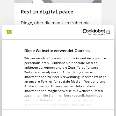
Rest in digital peace
Dinge, über die man sich früher nie
Gedanken machen musste: Was
passiert eigentlich mit meinen Social-
Media-Profilen, wenn ich tot bin? Die…
Diese Webseite verwendet Cookies
25.03.19
< 1 min
Wir verwenden Cookies, um Inhalte und Anzeigen zu
personalisieren, Funktionen für soziale Medien
anbieten zu können und die Zugriffe auf unsere
Website zu analysieren. Außerdem geben wir
Informationen zu Ihrer Verwendung unserer Website
an unsere Partner für soziale Medien, Werbung und
Analysen weiter. Unsere Partner führen diese
Informationen möglicherweise mit weiteren Daten
zusammen, die Sie ihnen bereitgestellt haben oder
die sie im Rahmen Ihrer Nutzung der Dienste
gesammelt haben.
Datenschutzerklärung
|
Impressum