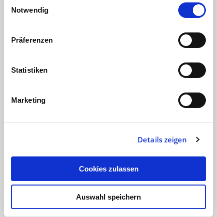
Einwilligungsauswahl
Notwendig
Flirten und Streamen
Präferenzen
194 Milliarden App-Downloads 2019 –
diese beeindruckende Zahl
Statistiken
präsentiert App Annie in „The State of
Mobile 2019“. Der neue Report des
Marketing
amerikanischen…
Digitalagentur
29.12.18
1 min
Details zeigen
Cookies zulassen
Auswahl speichern