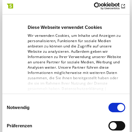
Digitalagentur
29.12.18
1 min
Diese Webseite verwendet Cookies
Wir verwenden Cookies, um Inhalte und Anzeigen zu
personalisieren, Funktionen für soziale Medien
anbieten zu können und die Zugriffe auf unsere
Website zu analysieren. Außerdem geben wir
Informationen zu Ihrer Verwendung unserer Website
an unsere Partner für soziale Medien, Werbung und
Analysen weiter. Unsere Partner führen diese
Informationen möglicherweise mit weiteren Daten
zusammen, die Sie ihnen bereitgestellt haben oder
die sie im Rahmen Ihrer Nutzung der Dienste
gesammelt haben.
Datenschutzerklärung
|
Vertrauensverlust
Impressum
Einwilligungsauswahl
Die Deutschen misstrauen den
Notwendig
Medien zunehmend, und ein
kostenloses Medienangebot ist vielen
Präferenzen
wichtiger als der Datenschutz – so