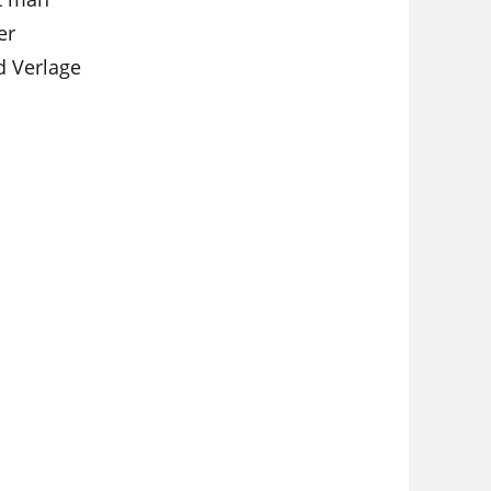
er
d Verlage