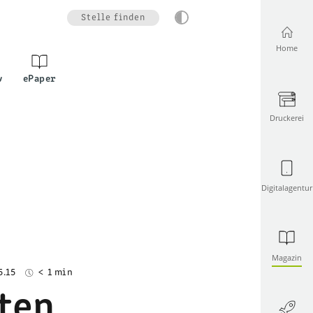
Stelle finden
Home
v
ePaper
Druckerei
Digitalagentur
Magazin
5.15
< 1 min
ten