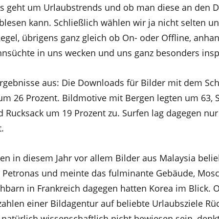
t. Es geht um Urlaubstrends und ob man diese an den
blesen kann. Schließlich wählen wir ja nicht selten u
Regel, übrigens ganz gleich ob On- oder Offline, anha
ehnsüchte in uns wecken und uns ganz besonders insp
rgebnisse aus: Die Downloads für Bilder mit dem Sc
um 26 Prozent. Bildmotive mit Bergen legten um 63, 
d Rucksack um 19 Prozent zu. Surfen lag dagegen nur
.
n in diesem Jahr vor allem Bilder aus Malaysia belie
n Petronas und meinte das fulminante Gebäude, Mos
hbarn in Frankreich dagegen hatten Korea im Blick.
hlen einer Bildagentur auf beliebte Urlaubsziele Rü
 natürlich wissenschaftlich nicht bewiesen sein, den