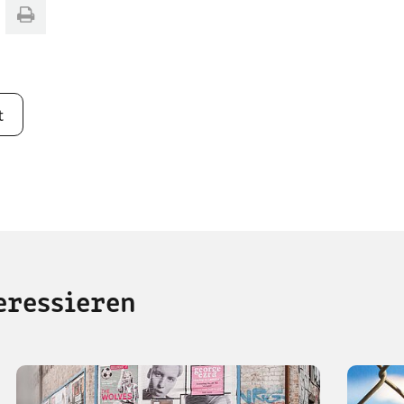
t
eressieren