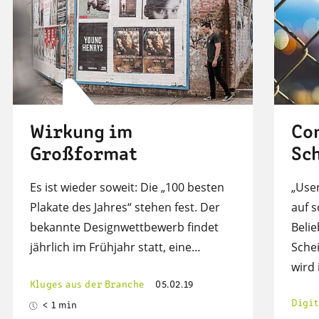
Wirkung im
Co
Großformat
Sc
Es ist wieder soweit: Die „100 besten
„Use
Plakate des Jahres“ stehen fest. Der
auf 
bekannte Designwettbewerb findet
Belie
jährlich im Frühjahr statt, eine…
Sche
wird
Kluges aus der Branche
05.02.19
Digit
< 1 min