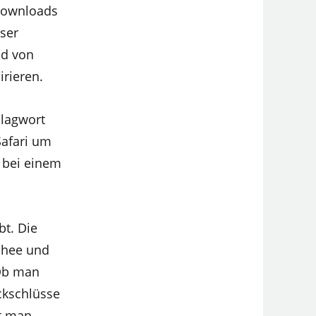
 Downloads
nser
nd von
irieren.
hlagwort
Safari um
 bei einem
bt. Die
chee und
 Ob man
ckschlüsse
kt man