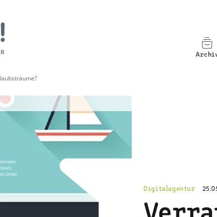
Archi
rlaubsträume?
Digitalagentur
25.0
Verra