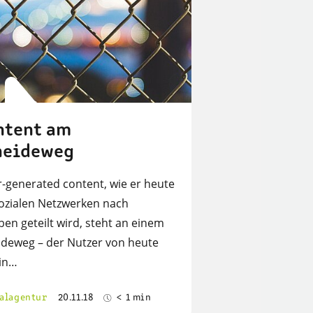
ntent am
heideweg
r-generated content, wie er heute
sozialen Netzwerken nach
ben geteilt wird, steht an einem
ideweg – der Nutzer von heute
 in…
alagentur
20.11.18
< 1 min