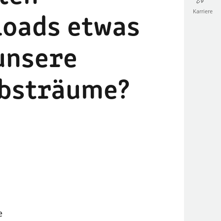
Karriere
oads etwas
unsere
bsträume?
e