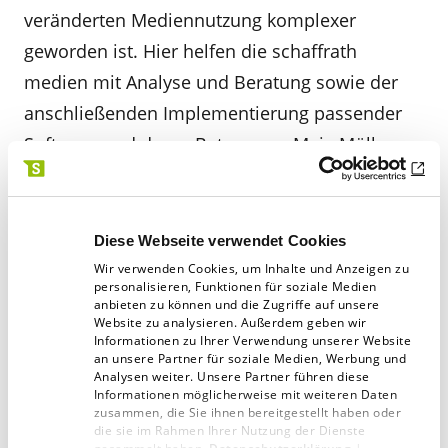
veränderten Mediennutzung komplexer
geworden ist. Hier helfen die schaffrath
medien mit Analyse und Beratung sowie der
anschließenden Implementierung passender
Software und deren Betreuung. Maja Müller
erläutert die Dienstleistung am Beispiel des
Redaktionssystems: Früher arbeiteten
Redaktionen nach dem Copy-and-paste-Prinzip
Diese Webseite verwendet Cookies
— ein Artikel wurde für die Print-Verwertung in
Wir verwenden Cookies, um Inhalte und Anzeigen zu
personalisieren, Funktionen für soziale Medien
einem System erfasst und anschließend für die
anbieten zu können und die Zugriffe auf unsere
Website zu analysieren. Außerdem geben wir
Online-Verwertung in ein zweites System
Informationen zu Ihrer Verwendung unserer Website
kopiert. „Heute soll derselbe Artikel nur einmal
an unsere Partner für soziale Medien, Werbung und
Analysen weiter. Unsere Partner führen diese
erfasst werden — medienneutral“, erklärt
Informationen möglicherweise mit weiteren Daten
zusammen, die Sie ihnen bereitgestellt haben oder
Müller, „erst danach geht er in Richtung Web
die sie im Rahmen Ihrer Nutzung der Dienste