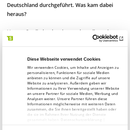
Deutschland durchgeführt. Was kam dabei
heraus?
Unsere Studie hat bewiesen, dass die meisten
Deutschen an der Verlängerung der Gegenwart
hängen und wenig bereit sind, die
wahnsinnigen Chancen der Zukunft zu
Diese Webseite verwendet Cookies
ergreifen. Uns geht es mehrheitlich so gut,
Wir verwenden Cookies, um Inhalte und Anzeigen zu
personalisieren, Funktionen für soziale Medien
dass wir uns nicht verändern wollen. Die
anbieten zu können und die Zugriffe auf unsere
Website zu analysieren. Außerdem geben wir
Ahnung, dass wir uns verändern müssen,
Informationen zu Ihrer Verwendung unserer Website
an unsere Partner für soziale Medien, Werbung und
erfüllt uns mit Stress, Angst, und wir reagieren
Analysen weiter. Unsere Partner führen diese
mit Abwehr. Das Resultat dieses
Informationen möglicherweise mit weiteren Daten
zusammen, die Sie ihnen bereitgestellt haben oder
Sicherheitswahns sind drastisch steigende
die sie im Rahmen Ihrer Nutzung der Dienste
gesammelt haben.
Datenschutzerklärung
|
psychische Erkrankungen, berufliche Fehlzeiten
Impressum