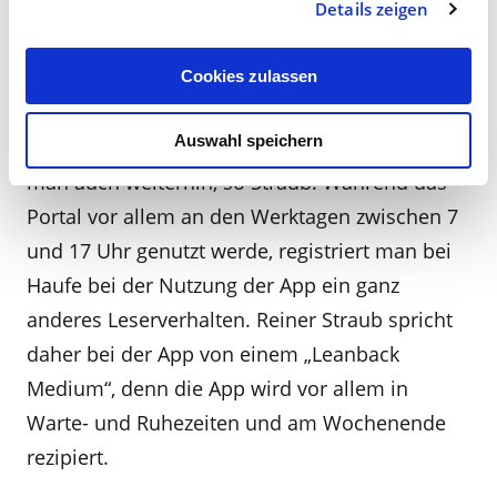
Details zeigen
Neben Print-Titel und App gibt es das
Personalportal, das natürlich auch responsive
Cookies zulassen
ist, also für Mobilgeräte und Smartphones
Auswahl speichern
optimiert. Auf dieses kostenlose Angebot setze
man auch weiterhin, so Straub. Während das
Portal vor allem an den Werktagen zwischen 7
und 17 Uhr genutzt werde, registriert man bei
Haufe bei der Nutzung der App ein ganz
anderes Leserverhalten. Reiner Straub spricht
daher bei der App von einem „Leanback
Medium“, denn die App wird vor allem in
Warte- und Ruhezeiten und am Wochenende
rezipiert.