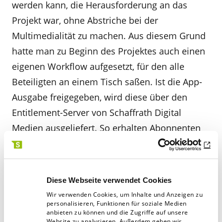
werden kann, die Herausforderung an das
Projekt war, ohne Abstriche bei der
Multimedialität zu machen. Aus diesem Grund
hatte man zu Beginn des Projektes auch einen
eigenen Workflow aufgesetzt, für den alle
Beteiligten an einem Tisch saßen. Ist die App-
Ausgabe freigegeben, wird diese über den
Entitlement-Server von Schaffrath Digital
Medien ausgeliefert. So erhalten Abonnenten
die Ausgabe parallel: gedruckt auf den Tisch
und als App für ihr Tablet.
Diese Webseite verwendet Cookies
Anzeigenkunden eingebunden
Wir verwenden Cookies, um Inhalte und Anzeigen zu
personalisieren, Funktionen für soziale Medien
anbieten zu können und die Zugriffe auf unsere
Bei diesem Projekt lohnt sich auch der Blick
Website zu analysieren. Außerdem geben wir