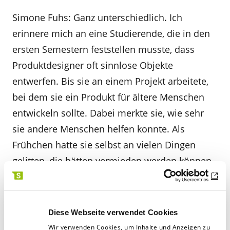
Simone Fuhs: Ganz unterschiedlich. Ich
erinnere mich an eine Studierende, die in den
ersten Semestern feststellen musste, dass
Produktdesigner oft sinnlose Objekte
entwerfen. Bis sie an einem Projekt arbeitete,
bei dem sie ein Produkt für ältere Menschen
entwickeln sollte. Dabei merkte sie, wie sehr
sie andere Menschen helfen konnte. Als
Frühchen hatte sie selbst an vielen Dingen
gelitten, die hätten vermieden werden können.
Sie begann sich zu informieren und suchte
nach Unternehmen, die Produkte für den
Medizinbereich herstellen, speziell für
Diese Webseite verwendet Cookies
Kinderstationen.
Wir verwenden Cookies, um Inhalte und Anzeigen zu