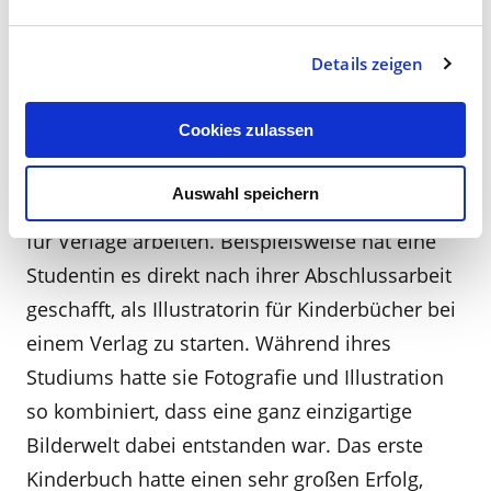
Im Kommunikationsbereich sind viele
Absolventen mittlerweile selbstständig und
Details zeigen
haben eine eigene Agentur. Andere arbeiten im
Design-Management und beraten
Cookies zulassen
Unternehmen.
Auswahl speichern
Im Bereich Illustration gibt es Absolventen, die
für Verlage arbeiten. Beispielsweise hat eine
Studentin es direkt nach ihrer Abschlussarbeit
geschafft, als Illustratorin für Kinderbücher bei
einem Verlag zu starten. Während ihres
Studiums hatte sie Fotografie und Illustration
so kombiniert, dass eine ganz einzigartige
Bilderwelt dabei entstanden war. Das erste
Kinderbuch hatte einen sehr großen Erfolg,