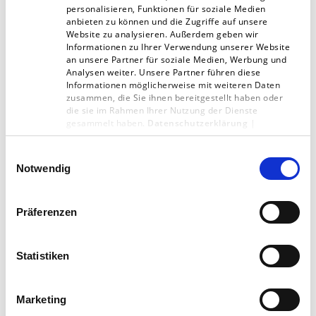
personalisieren, Funktionen für soziale Medien
anbieten zu können und die Zugriffe auf unsere
Dabei stieß sie auf ein Unternehmen in den
Website zu analysieren. Außerdem geben wir
Informationen zu Ihrer Verwendung unserer Website
USA und machte dort ein Praktikum.
an unsere Partner für soziale Medien, Werbung und
Analysen weiter. Unsere Partner führen diese
Zusammen mit der Firma entwickelte sie ihre
Informationen möglicherweise mit weiteren Daten
zusammen, die Sie ihnen bereitgestellt haben oder
Abschlussarbeit: Eine Matte, speziell für
die sie im Rahmen Ihrer Nutzung der Dienste
Frühchen. Vorher war es so, dass Frühchen
gesammelt haben.
Datenschutzerklärung
|
Impressum
einfach in Handtücher gewickelt wurden. Sie
Einwilligungsauswahl
hatte hingegen eine technische Matte
Notwendig
entwickelt, die dem Säugling das Gefühl gibt,
immer noch im Mutterbauch zu sein. Die Matte
Präferenzen
wurde umgesetzt. Schon vor ihrem Abschluss
wurde die Studentin vom Unternehmen
Statistiken
eingestellt.
Marketing