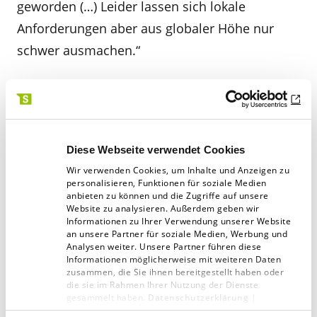
geworden (…) Leider lassen sich lokale
Anforderungen aber aus globaler Höhe nur
schwer ausmachen.“
Dabei haben die Optionen und Möglichkeiten
für digitales Marketing noch weiter
zugenommen. Der Dialog darüber, wie Marken
Diese Webseite verwendet Cookies
in Zukunft trotzdem einfache und effektive
Wir verwenden Cookies, um Inhalte und Anzeigen zu
Marketingkampagnen umsetzen können wird
personalisieren, Funktionen für soziale Medien
anbieten zu können und die Zugriffe auf unsere
hier zu disktuieren sein. Die Verleger dagegen
Website zu analysieren. Außerdem geben wir
Informationen zu Ihrer Verwendung unserer Website
werden zunehmend gezwungen sich auf
an unsere Partner für soziale Medien, Werbung und
Plattformen zu bewegen, mit denen sie
Analysen weiter. Unsere Partner führen diese
Informationen möglicherweise mit weiteren Daten
eigentlich konkurrieren. Wie lassen sich in
zusammen, die Sie ihnen bereitgestellt haben oder
die sie im Rahmen Ihrer Nutzung der Dienste
einem solchen Umfeld hohe Conversionsraten
gesammelt haben.
Datenschutzerklärung
|
Impressum
erreichen, wie Content Marketing und Werbung