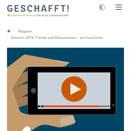
Magazin
Dmexco 2016: Trends und Diskussionen – ein Ausschnitt