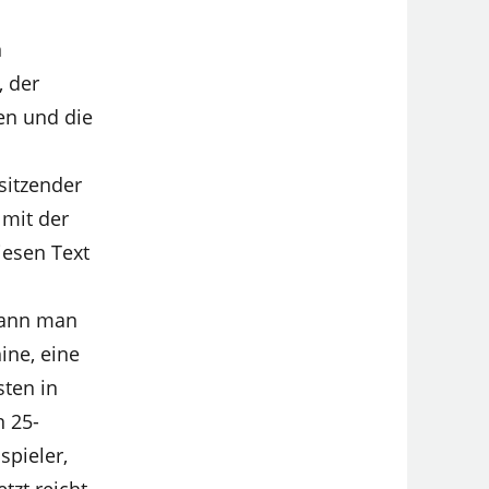
n
, der
len und die
sitzender
 mit der
diesen Text
kann man
ine, eine
sten in
n 25-
spieler,