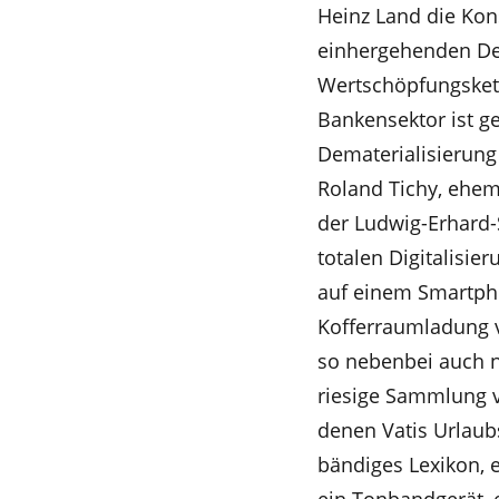
Heinz Land die Kon
einhergehenden Dem
Wertschöpfungskett
Bankensektor ist ge
Dematerialisierung
Roland Tichy, ehem
der Ludwig-Erhard-
totalen Digitalisie
auf einem Smartpho
Kofferraumladung 
so nebenbei auch n
riesige Sammlung vo
denen Vatis Urlaubs
bändiges Lexikon, e