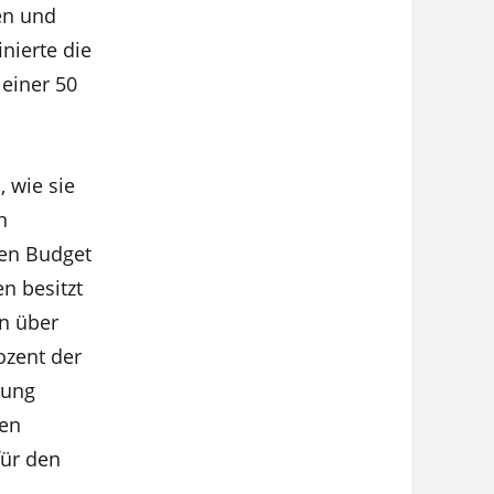
en und
nierte die
einer 50
 wie sie
n
gen Budget
n besitzt
en über
ozent der
rung
ten
für den