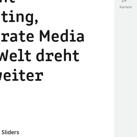
Karriere
ting,
rate Media
 Welt dreht
weiter
 Sliders