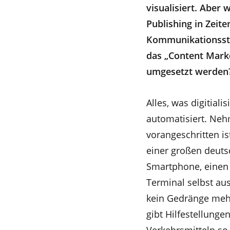
visualisiert. Aber
Publishing in Zeit
Kommunikationsstr
das „Content Marke
umgesetzt werden?
Alles, was digitiali
automatisiert. Nehm
vorangeschritten i
einer großen deuts
Smartphone, einen
Terminal selbst au
kein Gedränge mehr
gibt Hilfestellunge