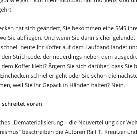
gut wie gar nicht mehr sichtbar, nur morgens sind di
ehrt.
ecken hat sich geändert, Sie bekommen eine SMS ihrer
wo Sie abfliegen. Und wenn Sie dann sicher gelandet 
e schnell heute Ihr Koffer auf dem Laufband landet un
 den Strichcode, der neuerdings neben dem ausgedr
dem Koffer klebt? Ärgern Sie sich darüber, dass Sie 
r Einchecken schneller geht oder Sie schon die nächs
men, weil Sie Ihr Gepäck in Händen halten? Nein.
 schreitet voran
hes „Dematerialisierung – die Neuverteilung der Welt
nismus“ beschreiben die Autoren Ralf T. Kreutzer und