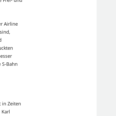
e Frei- und
 Airline
sind,
d
uckten
besser
te S-Bahn
 in Zeiten
 Karl