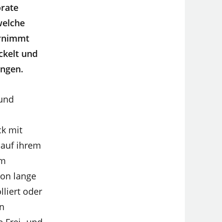
orate
welche
ernimmt
ckelt und
ngen.
 und
ck mit
 auf ihrem
em
hon lange
liert oder
en