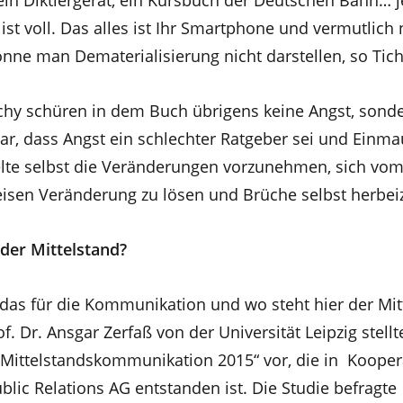
in Diktiergerät, ein Kursbuch der Deutschen Bahn… je
ist voll. Das alles ist Ihr Smartphone und vermutlich 
önne man Dematerialisierung nicht darstellen, so Tich
chy schüren in dem Buch übrigens keine Angst, sond
lar, dass Angst ein schlechter Ratgeber sei und Einm
gelte selbst die Veränderungen vorzunehmen, sich vo
eisen Veränderung zu lösen und Brüche selbst herbei
der Mittelstand?
das für die Kommunikation und wo steht hier der Mit
f. Dr. Ansgar Zerfaß von der Universität Leipzig stellt
„Mittelstandskommunikation 2015“ vor, die in Kooper
blic Relations AG entstanden ist. Die Studie befragte