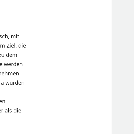
sch, mit
m Ziel, die
 zu dem
le werden
ernehmen
dia würden
en
r als die