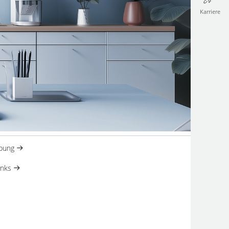
Karriere
ebung
inks