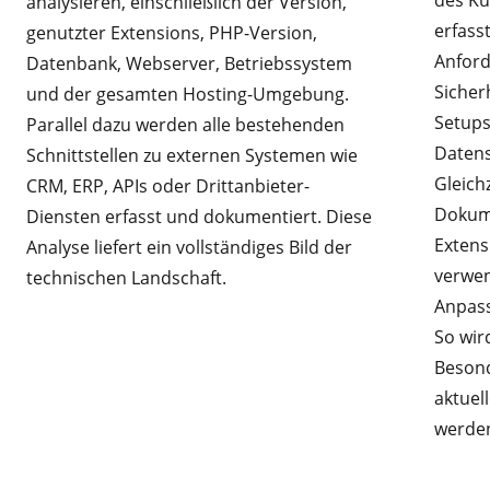
analysieren, einschließlich der Version,
erfass
genutzter Extensions, PHP-Version,
Anford
Datenbank, Webserver, Betriebssystem
Sicher
und der gesamten Hosting-Umgebung.
Setups
Parallel dazu werden alle bestehenden
Datens
Schnittstellen zu externen Systemen wie
Gleichz
CRM, ERP, APIs oder Drittanbieter-
Dokume
Diensten erfasst und dokumentiert. Diese
Extens
Analyse liefert ein vollständiges Bild der
verwen
technischen Landschaft.
Anpass
So wird
Besond
aktuel
werde