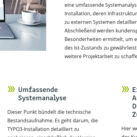
eine umfassende Systemanalyse
Installation, deren Infrastruktu
zu externen Systemen detaillie
Abschließend werden kundensp
Besonderheiten ermittelt, um 
des Ist-Zustands zu gewährleis
weitere Projektarbeit zu schaff
Umfassende
E
Systemanalyse
A
D
Dieser Punkt bündelt die technische
Z
Bestandsaufnahme. Es geht darum, die
Hier w
TYPO3-Installation detailliert zu
des Ku