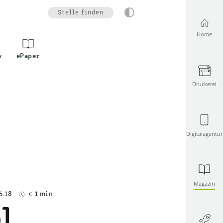
Stelle finden
Home
v
ePaper
Druckerei
Digitalagentur
Magazin
5.18
< 1 min
l