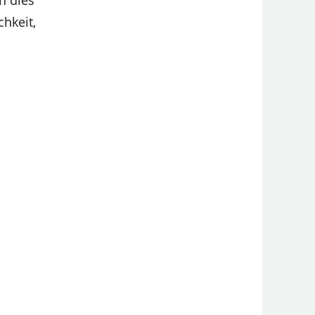
n dies
hkeit,