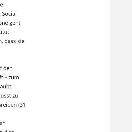
ie
 Social
one geht
itut
, dass sie
f den
ft – zum
laubt
lusst zu
hreiben (31
den