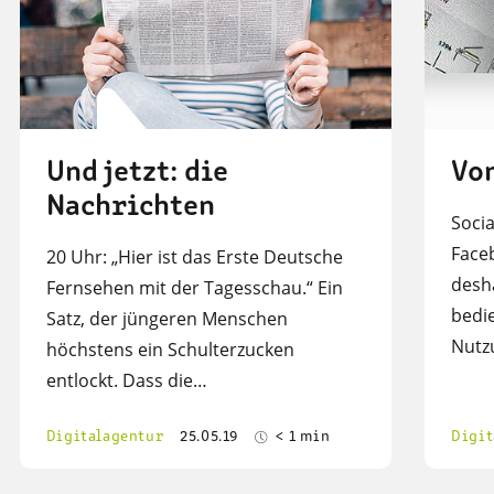
Und jetzt: die
Von
Nachrichten
Socia
Face
20 Uhr: „Hier ist das Erste Deutsche
desha
Fernsehen mit der Tagesschau.“ Ein
bedi
Satz, der jüngeren Menschen
Nutz
höchstens ein Schulterzucken
entlockt. Dass die…
Digitalagentur
25.05.19
< 1 min
Digit