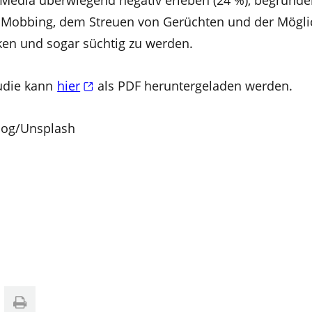
l Media überwiegend negativ erleben (24 %), begründe
 Mobbing, dem Streuen von Gerüchten und der Möglic
nken und sogar süchtig zu werden.
tudie kann
hier
als PDF heruntergeladen werden.
log/Unsplash