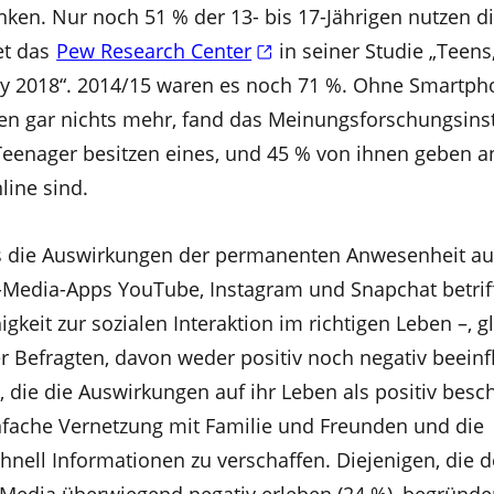
nken. Nur noch 51 % der 13- bis 17-Jährigen nutzen d
et das
Pew Research Center
in seiner Studie „Teens,
y 2018“. 2014/15 waren es noch 71 %. Ohne Smartph
n gar nichts mehr, fand das Meinungsforschungsinst
Teenager besitzen eines, und 45 % von ihnen geben an
line sind.
 die Auswirkungen der permanenten Anwesenheit au
l-Media-Apps YouTube, Instagram und Snapchat betrif
igkeit zur sozialen Interaktion im richtigen Leben –, g
r Befragten, davon weder positiv noch negativ beeinf
 die die Auswirkungen auf ihr Leben als positiv besc
infache Vernetzung mit Familie und Freunden und die
chnell Informationen zu verschaffen. Diejenigen, die 