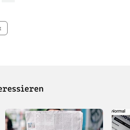
t
eressieren