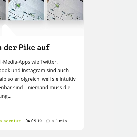
 der Pike auf
l-Media-Apps wie Twitter,
book und Instagram sind auch
lb so erfolgreich, weil sie intuitiv
enbar sind – niemand muss die
ung…
alagentur
04.05.19
< 1 min