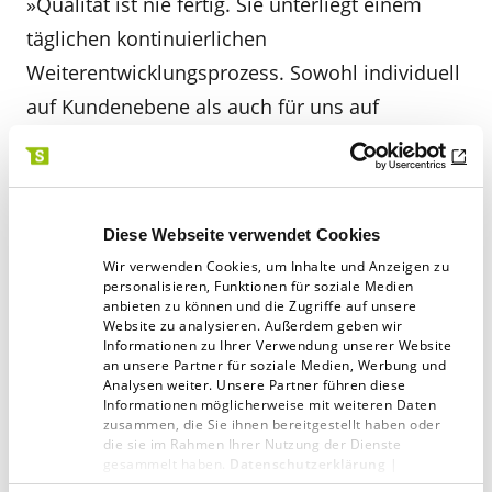
»Qualität ist nie fertig. Sie unterliegt einem
täglichen kontinuierlichen
Weiterentwicklungsprozess. Sowohl individuell
auf Kundenebene als auch für uns auf
Unternehmensebene.«
Für Schaffrath gibt es
noch einen wichtigen weiteren Faktor: die
Fehlerkultur. Fehler passieren, sie sind
Diese Webseite verwendet Cookies
menschlich und gehören dazu. Niemand
Wir verwenden Cookies, um Inhalte und Anzeigen zu
macht sie absichtlich, erst recht nicht in
personalisieren, Funktionen für soziale Medien
anbieten zu können und die Zugriffe auf unsere
Projekten mit Kundinnen und Kunden. Und
Website zu analysieren. Außerdem geben wir
dennoch passieren sie. Dies offen zu
Informationen zu Ihrer Verwendung unserer Website
an unsere Partner für soziale Medien, Werbung und
kommunizieren, sie transparent zu machen
Analysen weiter. Unsere Partner führen diese
Informationen möglicherweise mit weiteren Daten
und mit den Partnern darüber zu sprechen, ist
zusammen, die Sie ihnen bereitgestellt haben oder
für Schaffrath ein entscheidender Schlüssel für
die sie im Rahmen Ihrer Nutzung der Dienste
gesammelt haben.
Datenschutzerklärung
|
Qualität und Zukunft. Denn es gilt, aus ihnen zu
Impressum