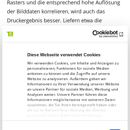
Rasters und die entsprechend hohe Auflösung
der Bilddaten korrelieren, wird auch das
Druckergebnis besser. Liefern etwa die
Bilddaten keine entsprechende Auflösung wird
es auch keinen signifikanten Unterschied
geben. Die Auflösung in der Tabelle bezieht
Diese Webseite verwendet Cookies
sich immer auf eine 100 Prozent Darstellung
Wir verwenden Cookies, um Inhalte und Anzeigen zu
der Bilder und deren Auflösung.
personalisieren, Funktionen für soziale Medien
anbieten zu können und die Zugriffe auf unsere
Website zu analysieren. Außerdem geben wir
Mehr zum Thema
Druckraster
bei KNOW!S >
Informationen zu Ihrer Verwendung unserer Website
an unsere Partner für soziale Medien, Werbung und
Analysen weiter. Unsere Partner führen diese
Informationen möglicherweise mit weiteren Daten
Martin Sellmann
zusammen, die Sie ihnen bereitgestellt haben oder
02831.396-216
die sie im Rahmen Ihrer Nutzung der Dienste
gesammelt haben.
Datenschutzerklärung
|
martin.sellmann@schaffrath.de
Impressum
Einwilligungsauswahl