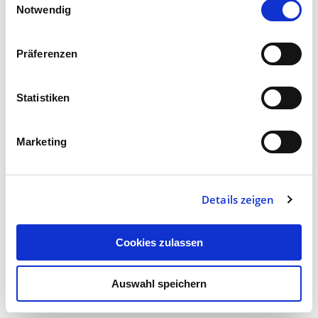
Notwendig
Präferenzen
Kluges aus der Branche
Druckerei
Statistiken
Artikel teilen:
Marketing
Details zeigen
Cookies zulassen
Zur Übersicht
Auswahl speichern