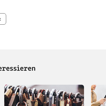
t
eressieren