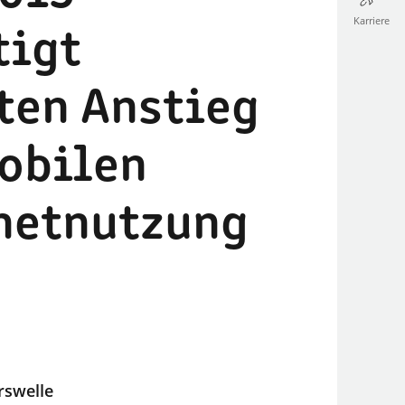
Karriere
tigt
ten Anstieg
obilen
netnutzung
rswelle