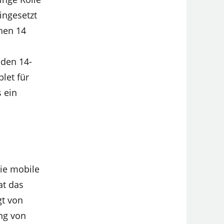
ingesetzt
hen 14
 den 14-
let für
s ein
die mobile
at das
gt von
ing von