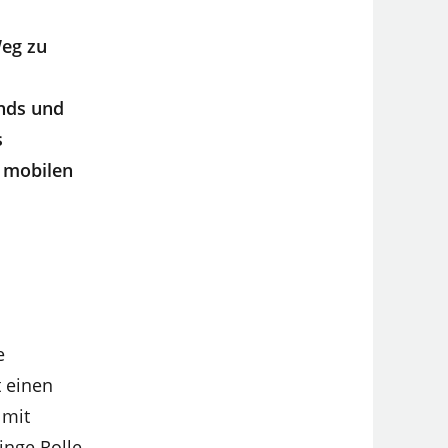
Weg zu
nds und
s
e mobilen
e
t einen
 mit
inge Rolle