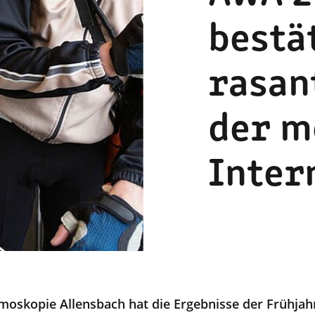
bestä
rasan
der m
Inter
emoskopie Allensbach hat die Ergebnisse der Frühjah