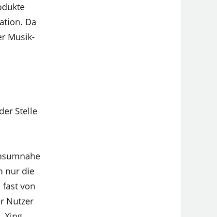
odukte
ation. Da
er Musik-
der Stelle
konsumnahe
 nur die
 fast von
r Nutzer
, Xing