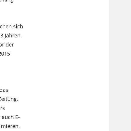
schen sich
3 Jahren.
or der
2015
 das
Zeitung,
rs
 auch E-
imieren.