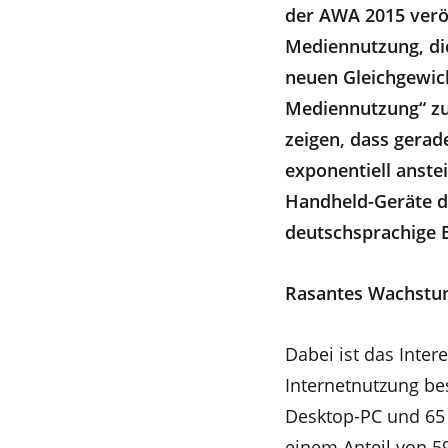
der AWA 2015 veröf
Mediennutzung, die
neuen Gleichgewich
Mediennutzung“ zu
zeigen, dass gerad
exponentiell anste
Handheld-Geräte di
deutschsprachige 
Rasantes Wachstum
Dabei ist das Inte
Internetnutzung be
Desktop-PC und 65 
einem Anteil von 59