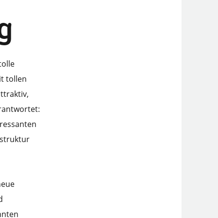
g
olle
t tollen
traktiv,
rantwortet:
eressanten
struktur
neue
d
nnten