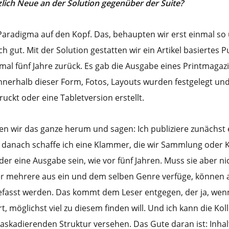
zlich Neue an der Solution gegenüber der Suite?
-Paradigma auf den Kopf. Das, behaupten wir erst einmal so
ch gut. Mit der Solution gestatten wir ein Artikel basiertes P
al fünf Jahre zurück. Es gab die Ausgabe eines Printmagazi
 innerhalb dieser Form, Fotos, Layouts wurden festgelegt un
ruckt oder eine Tabletversion erstellt.
en wir das ganze herum und sagen: Ich publiziere zunächst
st danach schaffe ich eine Klammer, die wir Sammlung oder K
er eine Ausgabe sein, wie vor fünf Jahren. Muss sie aber nic
über mehrere aus ein und dem selben Genre verfüge, können 
sst werden. Das kommt dem Leser entgegen, der ja, wenn 
rt, möglichst viel zu diesem finden will. Und ich kann die Kol
kaskadierenden Struktur versehen. Das Gute daran ist: Inha