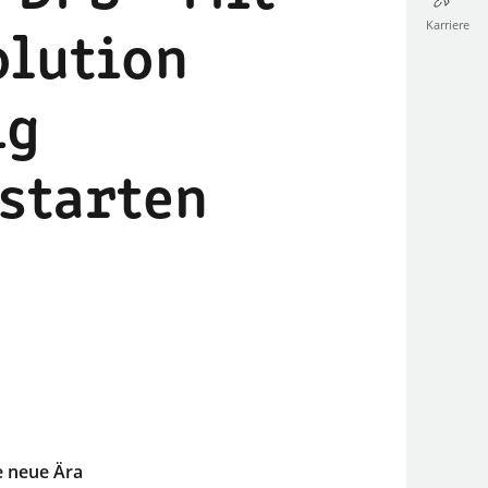
Karriere
olution
ig
starten
ne neue Ära