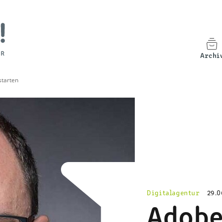
Archi
starten
Digitalagentur
29.0
Adobe