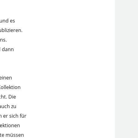
 und es
ublizieren.
ns.
d dann
 einen
ollektion
ht. Die
auch zu
er sich für
lektionen
lte müssen