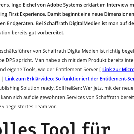
erens. Ingo Eichel von Adobe Systems erklärt im Interview
ing First Experience. Damit beginnt eine neue Dimensione
len Endgeräten. Bei Schaffrath DigitalMedien ist man auf de
ution bereits gut vorbereitet.
chäftsführer von Schaffrath DigitalMedien ist richtig bege
be DPS spricht. Man habe sich mit dem Produkt bereits inte
nd eigene Tools, wie der Entitlement-Server
[
Link zur Micro
|
Link zum Erklärvideo: So funktioniert der Entitlement-Se
ublishing Solution ready. Soll heißen: Wer jetzt mit der neu
r kann sich auf die gewohnten Services von Schaffrath berei
PS begeistertes Team vor.
olles Tool für