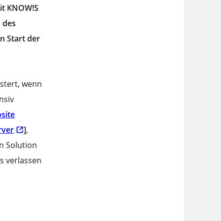
 mit KNOW!S
n des
n Start der
istert, wenn
nsiv
site
rver
]
,
en Solution
ts verlassen