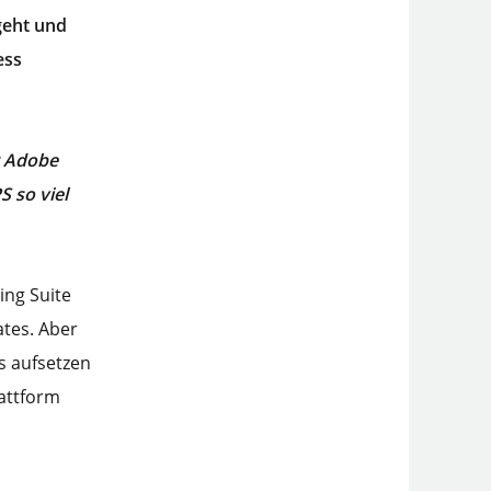
geht und
ess
r Adobe
 so viel
ing Suite
ates. Aber
s aufsetzen
lattform