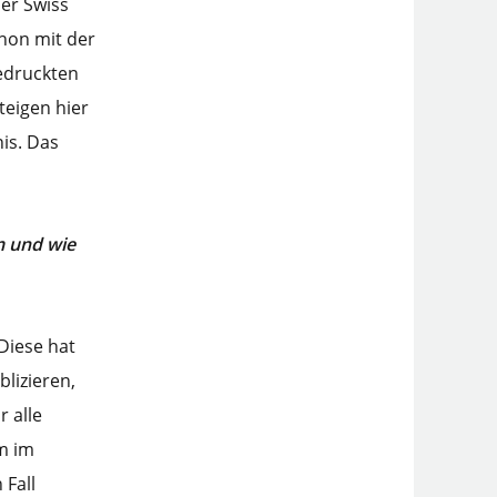
er Swiss
chon mit der
gedruckten
teigen hier
is. Das
m und wie
 Diese hat
lizieren,
 alle
m im
 Fall