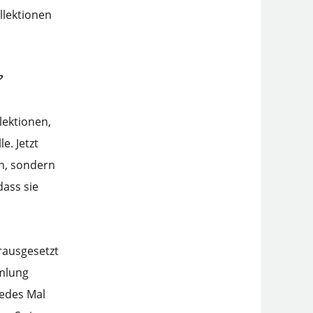
llektionen
?
lektionen,
e. Jetzt
en, sondern
dass sie
orausgesetzt
mmlung
jedes Mal