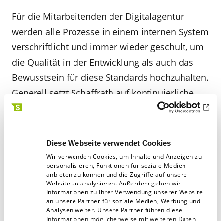
Für die Mitarbeitenden der Digitalagentur
werden alle Prozesse in einem internen System
verschriftlicht und immer wieder geschult, um
die Qualität in der Entwicklung als auch das
Bewusstsein für diese Standards hochzuhalten.
Generell setzt Schaffrath auf kontinuierliche
Weiterentwicklung und Fortbildung, um
»stets
mit der Zeit zu gehen und nicht mit der Zeit zu
gehen«,
wie Lars Kosman, Geschäftsführer
Diese Webseite verwendet Cookies
Schaffrath Digitalagentur, betont.
Wir verwenden Cookies, um Inhalte und Anzeigen zu
personalisieren, Funktionen für soziale Medien
anbieten zu können und die Zugriffe auf unsere
Für Sandra Rein ist es zudem genauso wichtig,
Website zu analysieren. Außerdem geben wir
Informationen zu Ihrer Verwendung unserer Website
dass die Entwicklerinnen und Entwickler
an unsere Partner für soziale Medien, Werbung und
Analysen weiter. Unsere Partner führen diese
ihrerseits auch in ein optimales Umfeld
Informationen möglicherweise mit weiteren Daten