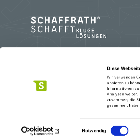
L.N. Schaffrath GmbH & Co. KG
Diese Webseit
Wir verwenden Co
Standort Geldern
anbieten zu könn
Marktweg 42-50
Informationen zu
Analysen weiter.
47608 Geldern
zusammen, die Si
0 28 31.396-0
gesammelt habe
info(at)schaffrath.de
Einwilligungsauswahl
Notwendig
AGB
Haftungshinweis
Datenschutz
Whistleblo