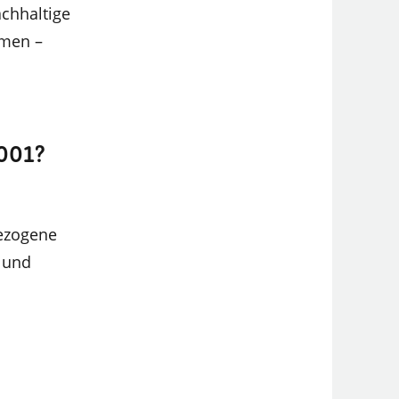
achhaltige
mmen –
001?
ezogene
 und