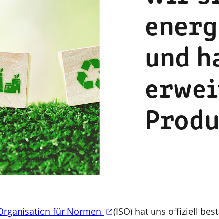
energ
und h
erwei
Produ
 Organisation für Normen
(ISO) hat uns offiziell bes