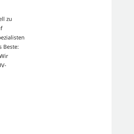
ll zu
f
ezialisten
s Beste:
 Wir
UV-