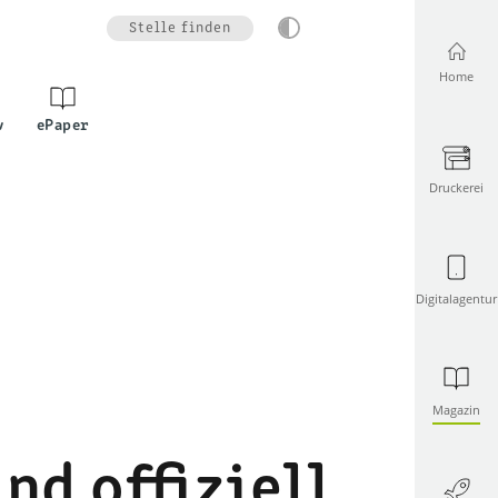
Stelle finden
Home
v
ePaper
Druckerei
Digitalagentur
Magazin
nd offiziell