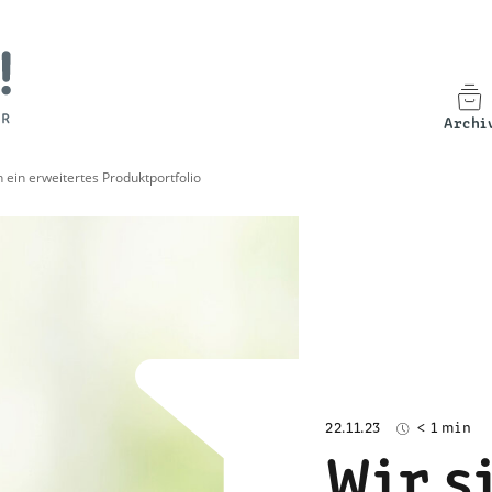
Archi
n ein erweitertes Produktportfolio
22.11.23
< 1 min
Wir si