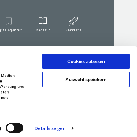
gitalagentur
Magazin
Karriere
Cookies zulassen
e Medien
Auswahl speichern
ir
, Werbung und
Daten
enste
g
Details zeigen