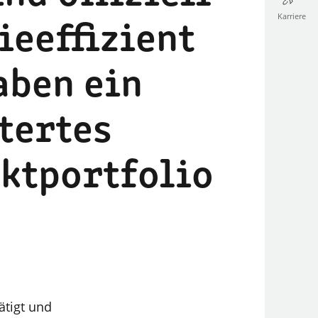
Karriere
ieeffizient
aben ein
tertes
ktportfolio
tätigt und