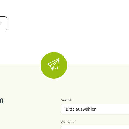
t
m
Anrede
Vorname