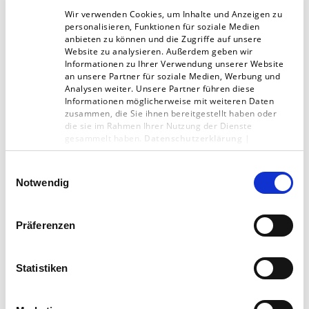
sowohl personell als auch finanziell. Die
Wir verwenden Cookies, um Inhalte und Anzeigen zu
personalisieren, Funktionen für soziale Medien
Notwendigkeit scheint erkannt worden zu sein.
anbieten zu können und die Zugriffe auf unsere
Website zu analysieren. Außerdem geben wir
Informationen zu Ihrer Verwendung unserer Website
Foto: Drew Beamer/Unsplash
an unsere Partner für soziale Medien, Werbung und
Analysen weiter. Unsere Partner führen diese
Informationen möglicherweise mit weiteren Daten
zusammen, die Sie ihnen bereitgestellt haben oder
die sie im Rahmen Ihrer Nutzung der Dienste
gesammelt haben.
Datenschutzerklärung
|
Impressum
Einwilligungsauswahl
Artikel teilen:
Notwendig
Präferenzen
Statistiken
Zur Übersicht