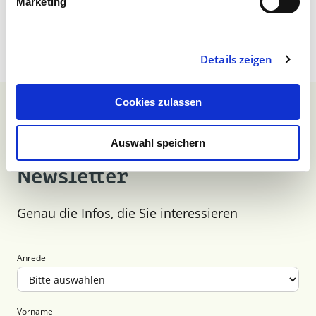
Marketing
Details zeigen
Cookies zulassen
Auswahl speichern
Anmeldung zum unserem
Newsletter
Genau die Infos, die Sie interessieren
Anrede
Vorname