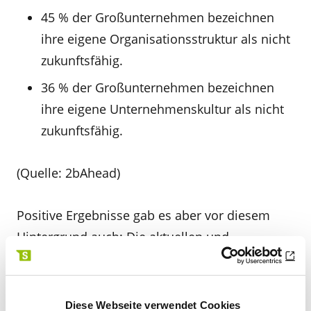
45 % der Großunternehmen bezeichnen
ihre eigene Organisationsstruktur als nicht
zukunftsfähig.
36 % der Großunternehmen bezeichnen
ihre eigene Unternehmenskultur als nicht
zukunftsfähig.
(Quelle: 2bAhead)
Positive Ergebnisse gab es aber vor diesem
Hintergrund auch: Die aktuellen und
erwarteten Investitionen der deutschen
Unternehmen in das Zukunftsmanagement
wachsen weiterhin überdurchschnittlich –
Diese Webseite verwendet Cookies