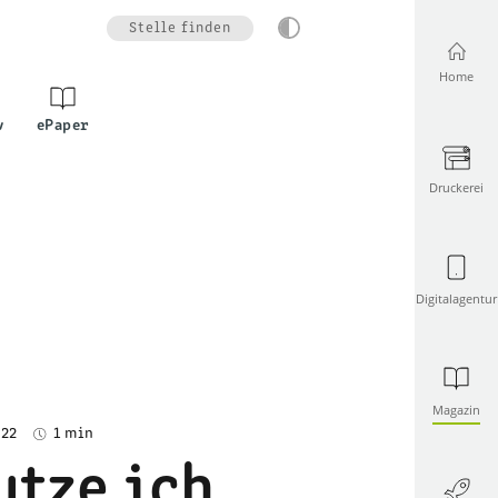
Stelle finden
Home
v
ePaper
Druckerei
Digitalagentur
Magazin
.22
1 min
utze ich