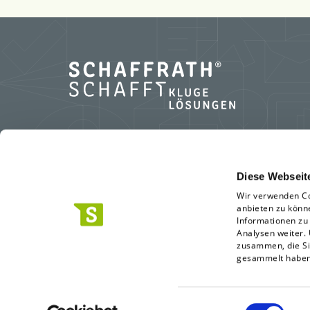
L.N. Schaffrath GmbH & Co. KG
Diese Webseit
Wir verwenden Co
Standort Geldern
anbieten zu könn
Marktweg 42-50
Informationen zu
Analysen weiter.
47608 Geldern
zusammen, die Si
0 28 31.396-0
gesammelt habe
info(at)schaffrath.de
Einwilligungsauswahl