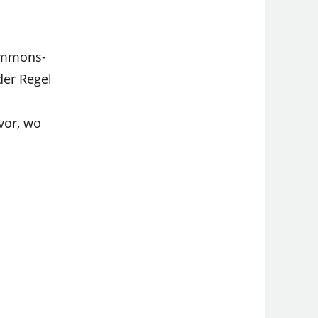
Commons-
der Regel
vor, wo