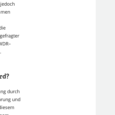
s jedoch
ommen
die
 gefragter
 WDR–
.
rd?
ung durch
lärung und
 diesem