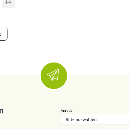
t
m
Anrede