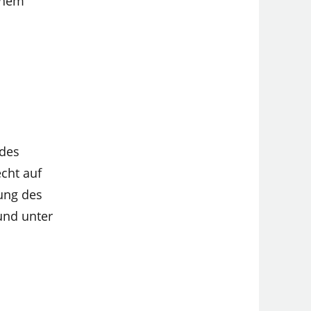
lchem
 des
cht auf
ung des
und unter