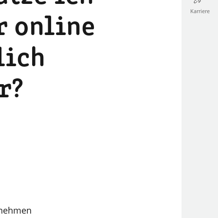
Karriere
r online
lich
r?
ernehmen