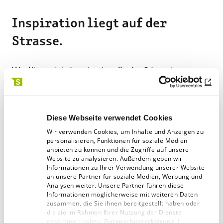
Inspiration liegt auf der
Strasse.
Wo lässt sich Inspiration finden? In seinem
Buch »Decoded« erklärt der US-amerikanische
Rapper Jay-Z, was manche Menschen kreativer
macht als andere. Er schreibt: »Artists can have
Diese Webseite verwendet Cookies
greater access to reality; they can see patterns
Wir verwenden Cookies, um Inhalte und Anzeigen zu
personalisieren, Funktionen für soziale Medien
and details and connections that other people,
anbieten zu können und die Zugriffe auf unsere
Website zu analysieren. Außerdem geben wir
distracted by the blur of life, might miss.« Die
Informationen zu Ihrer Verwendung unserer Website
wahre Kunst ist es, im Alltag nicht die Weitsicht
an unsere Partner für soziale Medien, Werbung und
Analysen weiter. Unsere Partner führen diese
zu verlieren. Wer sich die Fähigkeit bewahrt,
Informationen möglicherweise mit weiteren Daten
zusammen, die Sie ihnen bereitgestellt haben oder
das Besondere im Alltäglichen zu sehen, wird
die sie im Rahmen Ihrer Nutzung der Dienste
gesammelt haben.
Datenschutzerklärung
|