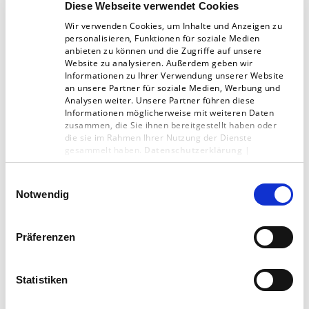
zu öffnen.
Diese Webseite verwendet Cookies
Wir verwenden Cookies, um Inhalte und Anzeigen zu
personalisieren, Funktionen für soziale Medien
»Das hat sich jedoch mit einem
anbieten zu können und die Zugriffe auf unsere
Website zu analysieren. Außerdem geben wir
einschneidenden Erlebnis schlagartig geändert,
Informationen zu Ihrer Verwendung unserer Website
danach ist mir bewusst geworden:
an unsere Partner für soziale Medien, Werbung und
Analysen weiter. Unsere Partner führen diese
Veränderung betrifft jeden – immer und
Informationen möglicherweise mit weiteren Daten
zusammen, die Sie ihnen bereitgestellt haben oder
überall, ob privat oder beruflich. Rückblickend
die sie im Rahmen Ihrer Nutzung der Dienste
bin ich aber froh, dass sich meine Sicht auf
gesammelt haben.
Datenschutzerklärung
|
Impressum
Veränderung geändert hat, denn in der sich
Einwilligungsauswahl
heute täglich wandelnden Welt muss man
Notwendig
seinen Geist für Neues öffnen und nach vorne
gehen. Man muss sich mit dem Thema
Präferenzen
Veränderung auseinandersetzen und auch mal
hinter den Berg schauen, das betrifft Dinge wie
Statistiken
die digitale Transformation, oder auch den