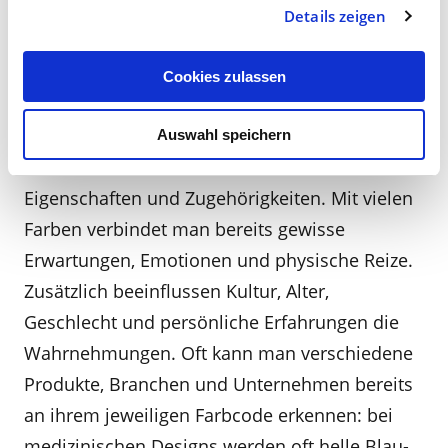
Details zeigen
Farben für ein positives
Nutzererlebnis
Cookies zulassen
Nicht zu vergessen ist die Wirkung und
Auswahl speichern
Assoziation von Farben mit bestimmten
Eigenschaften und Zugehörigkeiten. Mit vielen
Farben verbindet man bereits gewisse
Erwartungen, Emotionen und physische Reize.
Zusätzlich beeinflussen Kultur, Alter,
Geschlecht und persönliche Erfahrungen die
Wahrnehmungen. Oft kann man verschiedene
Produkte, Branchen und Unternehmen bereits
an ihrem jeweiligen Farbcode erkennen: bei
medizinischen Designs werden oft helle Blau-