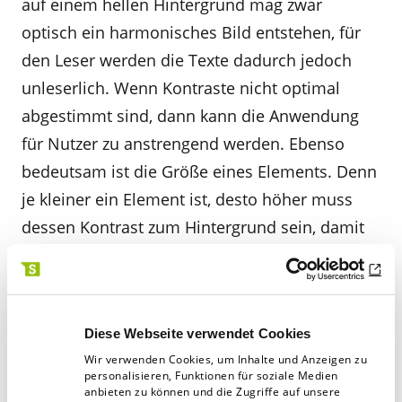
auf einem hellen Hintergrund mag zwar
optisch ein harmonisches Bild entstehen, für
den Leser werden die Texte dadurch jedoch
unleserlich. Wenn Kontraste nicht optimal
abgestimmt sind, dann kann die Anwendung
für Nutzer zu anstrengend werden. Ebenso
bedeutsam ist die Größe eines Elements. Denn
je kleiner ein Element ist, desto höher muss
dessen Kontrast zum Hintergrund sein, damit
es erkennbar bleibt. Trotzdem sollten
Kontraste nur bewusst und sparsam eingesetzt
werden, damit für den User keine visuellen
Diese Webseite verwendet Cookies
Störungen und Ablenkungen entstehen.
Wir verwenden Cookies, um Inhalte und Anzeigen zu
personalisieren, Funktionen für soziale Medien
Besonders gelungene Beispiele sind
anbieten zu können und die Zugriffe auf unsere