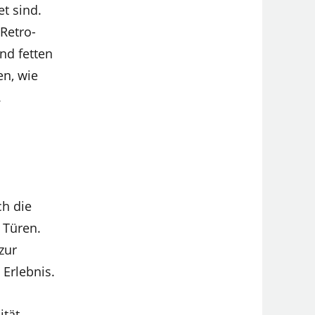
t sind.
Retro-
nd fetten
en, wie
.
ch die
 Türen.
zur
 Erlebnis.
ität