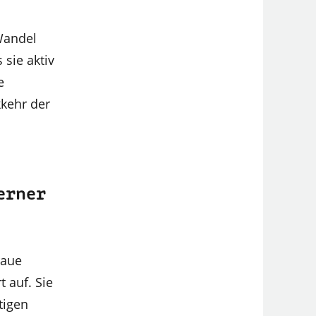
 Wandel
 sie aktiv
e
kehr der
erner
raue
 auf. Sie
tigen