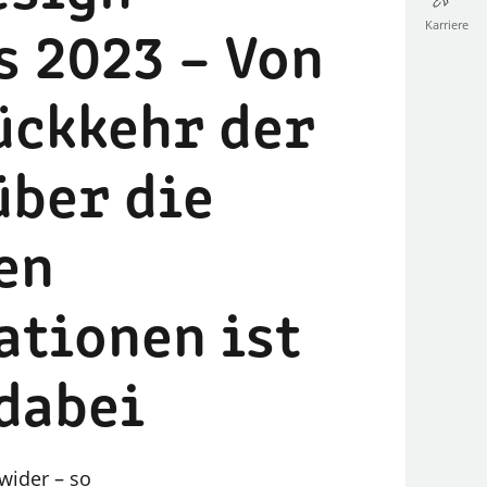
Karriere
s 2023 – Von
ückkehr der
über die
en
ationen ist
 dabei
wider – so