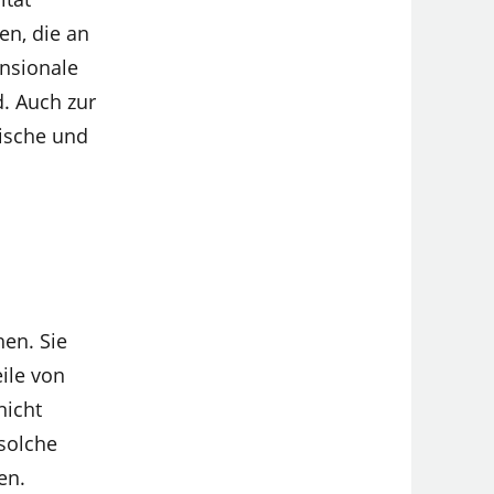
en, die an
ensionale
. Auch zur
tische und
en. Sie
ile von
nicht
solche
en.