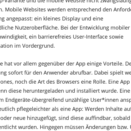
-Variante und die mobile Website nicht zwangsläufi
in. Mobile Websites werden entsprechend den Anfor
g angepasst: ein kleines Display und eine
iche Nutzeroberfläche. Bei der Entwicklung mobiler
windigkeit, ein barrierefreies User-Interface sowie
gation im Vordergrund.
 hat vor allem gegenüber der App einige Vorteile. De
ung sofort für den Anwender abrufbar. Dabei spielt w
nes, noch die Art des Browsers eine Rolle. Eine App
enn diese heruntergeladen und installiert wurde. Ein
m Endgeräte-übergreifend unzählige User*innen ans
utlich pflegeleichter als eine App: Werden Inhalte au
oder neue hinzugefügt, sind diese auffindbar, sobald
entlicht wurden. Hingegen müssen Änderungen bzw. 