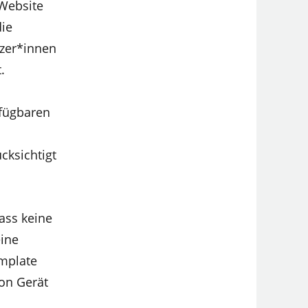
 Website
die
tzer*innen
.
rfügbaren
cksichtigt
ass keine
eine
emplate
von Gerät