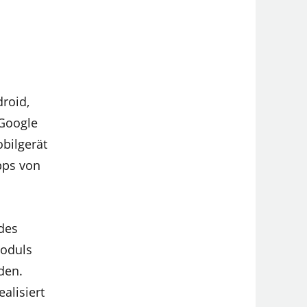
roid,
 Google
bilgerät
Apps von
 des
Moduls
den.
alisiert