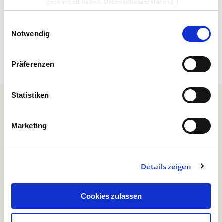
gesammelt haben.
Datenschutzerklärung
|
Zur Übersicht
Impressum
Einwilligungsauswahl
Notwendig
Präferenzen
Statistiken
Marketing
Anmeldung zum unserem
Newsletter
Details zeigen
Genau die Infos, die Sie interessieren
Cookies zulassen
Anrede