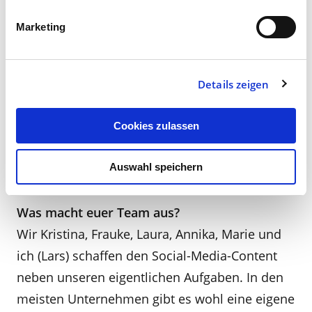
»Quick-Check«
Marketing
Wie organisiert ihr die Arbeit?
Bei uns ist Social Media echte Teamarbeit.
Jeder hat eine feste Aufgabe, die sich an den
Details zeigen
Fähigkeiten eines jeden Einzelnen orientiert.
Ob Design, Themenfindung oder das
Cookies zulassen
Textschreiben. Jeder macht das, was er am
Auswahl speichern
besten kann. Wir ergänzen uns einfach perfekt.
Was macht euer Team aus?
Wir Kristina, Frauke, Laura, Annika, Marie und
ich (Lars) schaffen den Social-Media-Content
neben unseren eigentlichen Aufgaben. In den
meisten Unternehmen gibt es wohl eine eigene