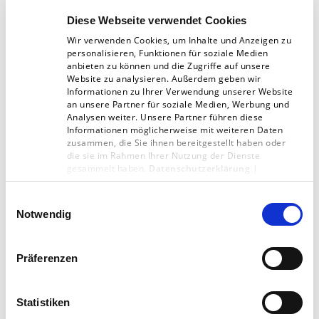
Markt. So erweitern wir unser Wissen und
Diese Webseite verwendet Cookies
bleiben immer up to date.
Wir verwenden Cookies, um Inhalte und Anzeigen zu
personalisieren, Funktionen für soziale Medien
anbieten zu können und die Zugriffe auf unsere
Transparenz
Website zu analysieren. Außerdem geben wir
Wir ergänzen unsere Kommunikation und
Informationen zu Ihrer Verwendung unserer Website
an unsere Partner für soziale Medien, Werbung und
können schnell und agil auf
Analysen weiter. Unsere Partner führen diese
Informationen möglicherweise mit weiteren Daten
Veränderungen und Neuigkeiten reagieren.
zusammen, die Sie ihnen bereitgestellt haben oder
So schaffen wir eine höhere Transparenz
die sie im Rahmen Ihrer Nutzung der Dienste
gesammelt haben.
Datenschutzerklärung
|
und tagesaktuelle Einblicke in unser
Impressum
Einwilligungsauswahl
Unternehmen für Kund*innen und
Notwendig
Mitarbeiter*innen.
Präferenzen
Das Social-Media-Team im
Statistiken