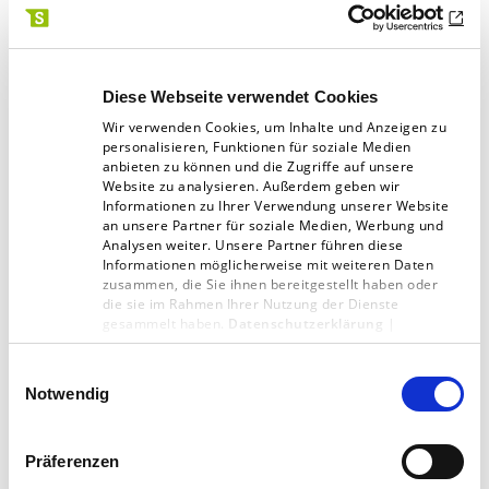
identischen Anzeigen im Facebook-Newsfeed
beworben.
Diese Webseite verwendet Cookies
Wir verwenden Cookies, um Inhalte und Anzeigen zu
personalisieren, Funktionen für soziale Medien
Gendergerechte Ansprache
anbieten zu können und die Zugriffe auf unsere
Website zu analysieren. Außerdem geben wir
zeigt eine erhöhte Performance
Informationen zu Ihrer Verwendung unserer Website
an unsere Partner für soziale Medien, Werbung und
Analysen weiter. Unsere Partner führen diese
Besonders erwähnenswert sind die Ergebnisse
Informationen möglicherweise mit weiteren Daten
zusammen, die Sie ihnen bereitgestellt haben oder
zur Verwendung von Gendersprache im Bild
die sie im Rahmen Ihrer Nutzung der Dienste
(im Ad Creative). Denn hier sind die positiven
gesammelt haben.
Datenschutzerklärung
|
Impressum
Auswirkungen des Genderns sogar signifikant
Einwilligungsauswahl
und messbar. Die Kosten pro Klick (CPC) sind in
Notwendig
der Variante mit einer gendergerechten
Ansprache um 16 Prozent niedriger ausgefallen
Präferenzen