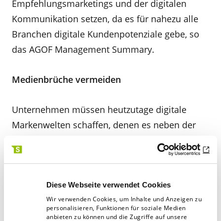
Empfehlungsmarketings und der digitalen
Kommunikation setzen, da es für nahezu alle
Branchen digitale Kundenpotenziale gebe, so
das AGOF Management Summary.
Medienbrüche vermeiden
Unternehmen müssen heutzutage digitale
Markenwelten schaffen, denen es neben der
Vermittlung von Produktfeatures gelingt,
Markenerlebnisse mit innovativen und
medienkanalgerechten Ansätzen zu schaffen.
Dabei sollte es nicht zu Medienbrüchen
Diese Webseite verwendet Cookies
Wir verwenden Cookies, um Inhalte und Anzeigen zu
kommen und die Publikation stellt klar heraus:
personalisieren, Funktionen für soziale Medien
„Online ist nicht gleich Mobile!“ Es sei ein
anbieten zu können und die Zugriffe auf unsere