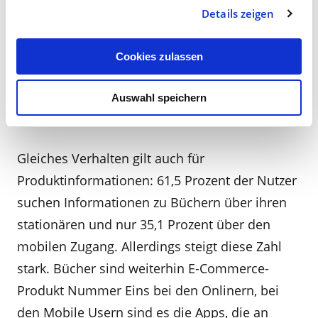
Angebote, während bei stationären
Details zeigen
Internetnutzern Themen rund ums Essen,
Trinken und Genießen im Vordergrund stehen.
Cookies zulassen
Reale und digitale Welt verschmelzen
Auswahl speichern
zunehmend
Gleiches Verhalten gilt auch für
Produktinformationen: 61,5 Prozent der Nutzer
suchen Informationen zu Büchern über ihren
stationären und nur 35,1 Prozent über den
mobilen Zugang. Allerdings steigt diese Zahl
stark. Bücher sind weiterhin E-Commerce-
Produkt Nummer Eins bei den Onlinern, bei
den Mobile Usern sind es die Apps, die an