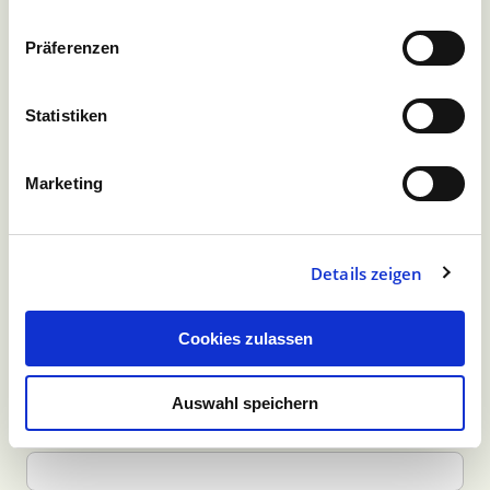
Präferenzen
Anmeldung zum unserem
Statistiken
Newsletter
Marketing
Genau die Infos, die Sie interessieren
Details zeigen
Anrede
Cookies zulassen
Vorname
Auswahl speichern
Nachname