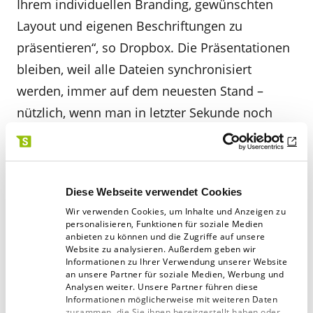
Ihrem individuellen Branding, gewünschten
Layout und eigenen Beschriftungen zu
präsentieren“, so Dropbox. Die Präsentationen
bleiben, weil alle Dateien synchronisiert
werden, immer auf dem neuesten Stand –
nützlich, wenn man in letzter Sekunde noch
schnell ein Bild austauschen muss, aber die
Präsentation schon mit dem Kunden oder den
Kollegen geteilt hat. Beispiel-Showcases gibt’s
Diese Webseite verwendet Cookies
hier:
blogs.dropbox
Wir verwenden Cookies, um Inhalte und Anzeigen zu
personalisieren, Funktionen für soziale Medien
anbieten zu können und die Zugriffe auf unsere
Nicht nur für Designfans interessant: Auf einer
Website zu analysieren. Außerdem geben wir
eigenen Seite stellen Creative Director Aaron
Informationen zu Ihrer Verwendung unserer Website
an unsere Partner für soziale Medien, Werbung und
Robbs und Head of Design Nicholas Jitkoff
Analysen weiter. Unsere Partner führen diese
Informationen möglicherweise mit weiteren Daten
(ehemaliger Lead Designer von Googles
zusammen, die Sie ihnen bereitgestellt haben oder