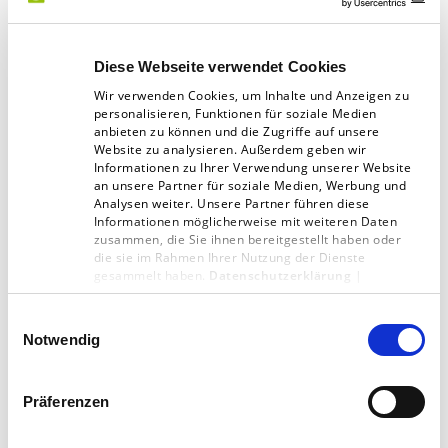
vollständig zu erfüllen“:
www.xing.com/news/klartext/diese-funf-tipps-
Diese Webseite verwendet Cookies
nehmen-der-verordnung-ihren-schrecken-2177
Wir verwenden Cookies, um Inhalte und Anzeigen zu
personalisieren, Funktionen für soziale Medien
anbieten zu können und die Zugriffe auf unsere
Website zu analysieren. Außerdem geben wir
Informationen zu Ihrer Verwendung unserer Website
Die komplette Datenschutz-Grundverordnung
an unsere Partner für soziale Medien, Werbung und
Analysen weiter. Unsere Partner führen diese
steht als
Download-PDF
und als
Informationen möglicherweise mit weiteren Daten
übersichtliche
Website
zur Verfügung.
zusammen, die Sie ihnen bereitgestellt haben oder
die sie im Rahmen Ihrer Nutzung der Dienste
gesammelt haben.
Datenschutzerklärung
|
Impressum
Einwilligungsauswahl
Digitalagentur
Notwendig
Präferenzen
Artikel teilen: