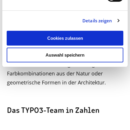
Wie inspirierst du dich bei
deiner Arbeit?
Details zeigen
Ich habe häufig schon während des Briefings
Cookies zulassen
ein Bild im Kopf. Das skizziere ich dann auf
Papier, um es festzuhalten. Mich inspirieren
Auswahl speichern
aber vor allem auch alltägliche Dinge.
Farbkombinationen aus der Natur oder
geometrische Formen in der Architektur.
Das TYPO3-Team in Zahlen