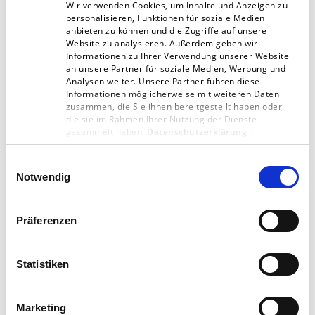
Wir verwenden Cookies, um Inhalte und Anzeigen zu
personalisieren, Funktionen für soziale Medien
anbieten zu können und die Zugriffe auf unsere
Macht dir die Arbeit Spaß?
Website zu analysieren. Außerdem geben wir
Informationen zu Ihrer Verwendung unserer Website
an unsere Partner für soziale Medien, Werbung und
Total. Mein Mann sagt immer, er kennt
Analysen weiter. Unsere Partner führen diese
Informationen möglicherweise mit weiteren Daten
niemanden, der so eine hohe Passgenauigkeit
zusammen, die Sie ihnen bereitgestellt haben oder
mit seinem Job hat wie ich. Wenn ich nach
die sie im Rahmen Ihrer Nutzung der Dienste
gesammelt haben.
Datenschutzerklärung
|
einem langen Arbeitstag ein Problem gelöst
Impressum
und Lösung geschaffen habe, kann ich mit
Einwilligungsauswahl
Notwendig
einem Lächeln aufhören. Die Kombination aus
Technik und Design ist genau meine Berufung.
Präferenzen
Ach ja: Ich kann hässliche Webseiten nicht
sehen – Gott sei Dank kann ich dagegen was
Statistiken
tun :-)
Marketing