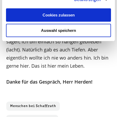
gehalten, bei Schaffrath?
Cookies zulassen
Grade das Hantieren mit den Rollen, diese
Herausforderung jeden Tag, das macht Freude.
Auswahl speichern
Das ist mein Ding. Ansonsten würde ich mal
sagen, ich bin einfach so hängen geblieben
(lacht). Natürlich gab es auch Tiefen. Aber
eigentlich wollte ich nie wo anders hin. Ich bin
gerne hier. Das ist hier mein Leben.
Danke für das Gespräch, Herr Herden!
Menschen bei Schaffrath