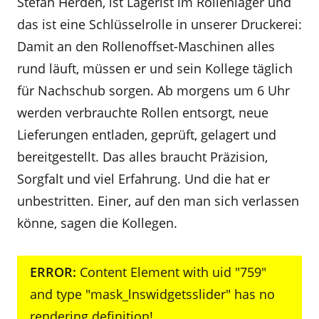
Stefan Herden, ist Lagerist im Rollenlager und
das ist eine Schlüsselrolle in unserer Druckerei:
Damit an den Rollen­offset-­Maschinen alles
rund läuft, müssen er und sein Kol­lege täglich
für Nachschub sorgen. Ab morgens um 6 Uhr
werden verbrauchte Rollen entsorgt, neue
Liefe­rungen entladen, geprüft, gelagert und
bereitgestellt. Das alles braucht Präzision,
Sorgfalt und viel Erfahrung. Und die hat er
unbestritten. Einer, auf den man sich verlassen
könne, sagen die Kollegen.
ERROR:
Content Element with uid "759"
and type "mask_lnswidgetsslider" has no
rendering definition!