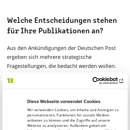
Welche Entscheidungen stehen
für Ihre Publikationen an?
Aus den Ankündigungen der Deutschen Post
ergeben sich mehrere strategische
Fragestellungen, die bedacht werden wollen.
Können und wollen Sie Ihren
Produktionsprozess auf die veränderte
Regellaufzeit einstellen? Wenn der bisherige
Diese Webseite verwendet Cookies
Zustellungstag als spätestes Datum gehalten
Wir verwenden Cookies, um Inhalte und Anzeigen zu
personalisieren, Funktionen für soziale Medien
werden soll, dann müssen Sie früher ausliefern
anbieten zu können und die Zugriffe auf unsere
Website zu analysieren. Außerdem geben wir
– oder alternativ ein höheres Porto bezahlen.