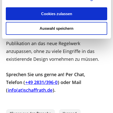
In allen drei Punkten beraten wir Sie gerne:
Gemeinsam finden wir Wege, Ihren Workflow
Cookies zulassen
zu optimieren und Auslieferungszeiten zu
verbessern. Und wir kennen alle Kniffe und
Auswahl speichern
Möglichkeiten, um die Gestaltung Ihrer
Publikation an das neue Regelwerk
anzupassen, ohne zu viele Eingriffe in das
existierende Design vornehmen zu müssen.
Sprechen Sie uns gerne an! Per Chat,
Telefon (
+49 2831/396-0
) oder Mail
(
info(at)schaffrath.de
).