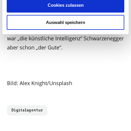
Davidson-Händlers in die Höhe. Übrigens: Die
Cookies zulassen
legendäre Motorrad-Verfolgungsjagd in
„Terminator 2“ absolvierte Arnold
Auswahl speichern
Schwarzenegger auf einer Harley Davidson. Da
war „die künstliche Intelligenz“ Schwarzenegger
aber schon „der Gute“.
Bild: Alex Knight/Unsplash
Digitalagentur