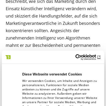
beschreibt, wie sich das Marketing durch den
Einsatz künstlicher Intelligenz verändern wird,
und skizziert die Handlungsfelder, auf die sich
Marketingverantwortliche in Zukunft besonders
konzentrieren sollten. Angesichts der
zunehmenden Intelligenz von Algorithmen
mahnt er zur Bescheidenheit und permanenten
Weiterentwicklung. Denn: Viele Dinge können
Maschinen einfach besser. Marketer müssen
deshalb am Ball bleiben und sich auf die
Veränderungen einstellen. „Langfristig werden
Diese Webseite verwendet Cookies
Wir verwenden Cookies, um Inhalte und Anzeigen zu
Rechner ein eigenes Verständnis dafür
personalisieren, Funktionen für soziale Medien
entwickeln, welche Markenstrategie, welches
anbieten zu können und die Zugriffe auf unsere
Website zu analysieren. Außerdem geben wir
Markendesign und welche
Informationen zu Ihrer Verwendung unserer Website
an unsere Partner für soziale Medien, Werbung und
Markenkommunikation die beste ist. Rechner