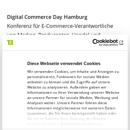
Digital Commerce Day Hamburg
Konferenz für E-Commerce-Verantwortliche
von Marken, Produzenten, Handel und
Verlagen im Hamburger Hauptzollamt.
30.4.2015
www.digital-commerce-day.de
Diese Webseite verwendet Cookies
Wir verwenden Cookies, um Inhalte und Anzeigen zu
personalisieren, Funktionen für soziale Medien
— — —
anbieten zu können und die Zugriffe auf unsere
Website zu analysieren. Außerdem geben wir
Informationen zu Ihrer Verwendung unserer Website
5. Deutscher Marketing-Innovations-Tag
an unsere Partner für soziale Medien, Werbung und
Analysen weiter. Unsere Partner führen diese
In Nürnberg geht es auf Einladung der
Informationen möglicherweise mit weiteren Daten
zusammen, die Sie ihnen bereitgestellt haben oder
Wissenschaftlichen Gesellschaft für
die sie im Rahmen Ihrer Nutzung der Dienste
Innovatives Marketing (WIGIM) um innovative
gesammelt haben.
Datenschutzerklärung
|
Impressum