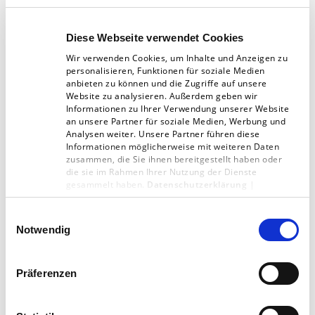
Themenfonds wie Mikrofinanzfonds oder
Erneuerbare-Energien-Fonds.
Diese Webseite verwendet Cookies
Wir verwenden Cookies, um Inhalte und Anzeigen zu
personalisieren, Funktionen für soziale Medien
anbieten zu können und die Zugriffe auf unsere
Website zu analysieren. Außerdem geben wir
Die Einhaltung von Nachhaltig­
Informationen zu Ihrer Verwendung unserer Website
an unsere Partner für soziale Medien, Werbung und
keitskriterien zieht keine
Analysen weiter. Unsere Partner führen diese
Informationen möglicherweise mit weiteren Daten
geringere Renditen nach sich
zusammen, die Sie ihnen bereitgestellt haben oder
die sie im Rahmen Ihrer Nutzung der Dienste
gesammelt haben.
Datenschutzerklärung
|
Nachhaltige Geldanlagen wurden lange
Impressum
belächelt und mit dem Vorurteil
Einwilligungsauswahl
Notwendig
»Nachhaltigkeit kostet Rendite« abgetan.
Inzwischen belegen zahlreiche Studien, dass
Präferenzen
die Einhaltung von Nachhaltigkeitskriterien
keineswegs geringere Renditen nach sich zieht.