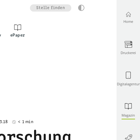
Stelle finden
Home
v
ePaper
Druckerei
Digitalagentur
Magazin
3.18
< 1 min
orschung