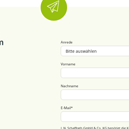
m
Anrede
Vorname
Nachname
E-Mail
*
L.N. Schaffrath GmbH & Co. KG benötigt die K