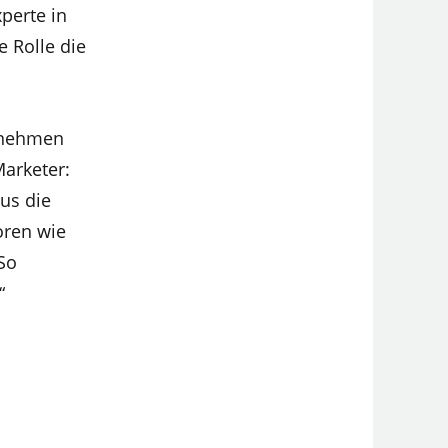
perte in
 Rolle die
rnehmen
arketer:
us die
oren wie
So
“