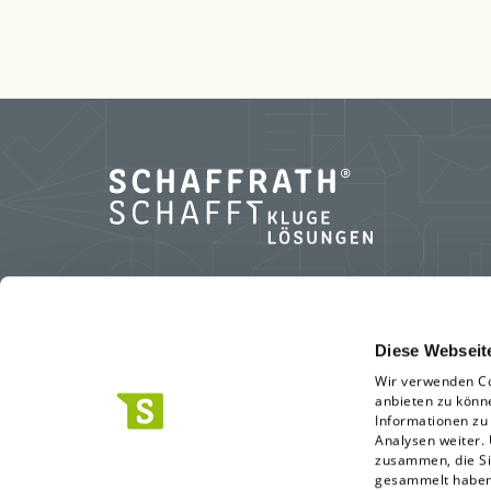
L.N. Schaffrath GmbH & Co. KG
Diese Webseit
Wir verwenden Co
Standort Geldern
anbieten zu könn
Marktweg 42-50
Informationen zu
Analysen weiter.
47608 Geldern
zusammen, die Si
0 28 31.396-0
gesammelt habe