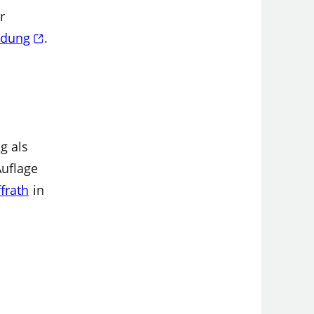
r
ildung
.
g als
Auflage
frath
in