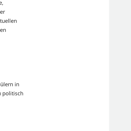
e,
ber
tuellen
ren
ülern in
 politisch