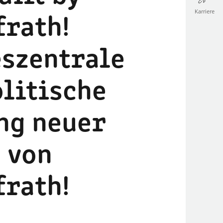
Karriere
frath!
szentrale
olitische
ng neuer
 von
frath!