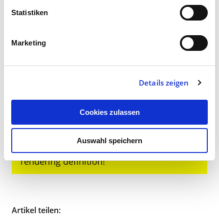
Statistiken
Noch mehr Inspiration
Marketing
gefällig?
Gerne liefern wir Ihnen das nächste Geschafft!
Details zeigen
Magazin frei Haus.
Cookies zulassen
ERROR:
Content Element with uid "758"
Auswahl speichern
and type "mask_lnsbutton" has no
rendering definition!
Artikel teilen: