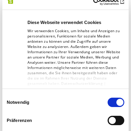
Tipp der Redaktion: Dr. Thomas
Diese Webseite verwendet Cookies
Middelhoff – Schuldig. Vom
Wir verwenden Cookies, um Inhalte und Anzeigen zu
Scheitern und Wiederaufstehen
personalisieren, Funktionen für soziale Medien
anbieten zu können und die Zugriffe auf unsere
Website zu analysieren. Außerdem geben wir
Dr. Thomas Middelhoff, Ex­Mana­ ger
Informationen zu Ihrer Verwendung unserer Website
an unsere Partner für soziale Medien, Werbung und
Bertelsmann und Arcandor, saß wegen Untreue
Analysen weiter. Unsere Partner führen diese
Informationen möglicherweise mit weiteren Daten
drei Jahre Ge­ fängnisstrafe ab. Eine spannende,
zusammen, die Sie ihnen bereitgestellt haben oder
die sie im Rahmen Ihrer Nutzung der Dienste
sehrpersönlicheundextremehr­ liche
gesammelt haben.
Datenschutzerklärung
|
Perspektive auf Prioritäten und radikale
Impressum
Einwilligungsauswahl
Neuanfänge.
Notwendig
Link zum Buch
Präferenzen
Link zum Autor