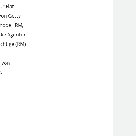
r Flat-
 von Getty
zmodell RM,
 Die Agentur
ichtige (RM)
r von
.