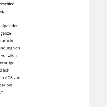
erschied
en.
er dpa oder
 ganze
dsprache
wendung von
 vor allen
derartige
cklich
 den AGB von
ber bin
.*