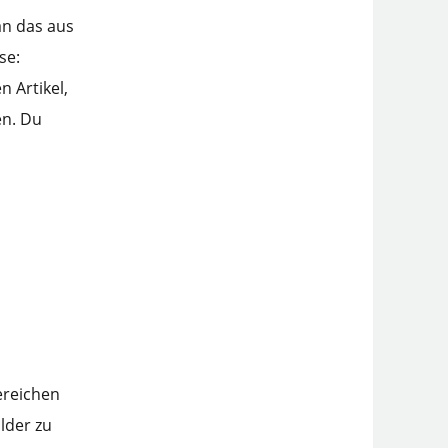
an das aus
se:
n Artikel,
en. Du
ereichen
lder zu