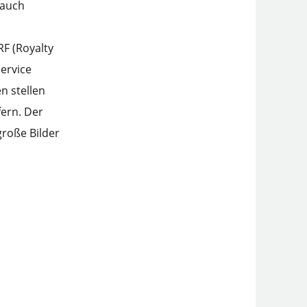
 auch
F (Royalty
Service
n stellen
fern. Der
große Bilder