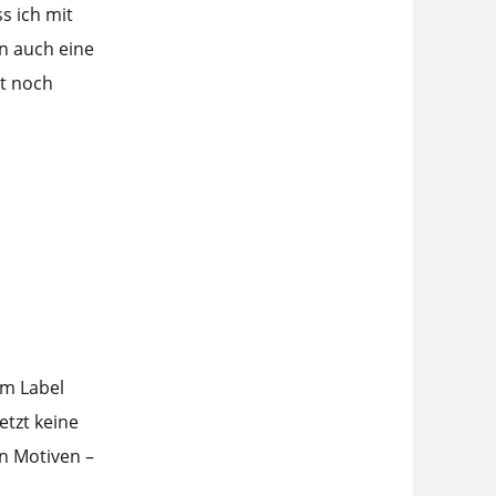
s ich mit
nn auch eine
xt noch
em Label
etzt keine
n Motiven –