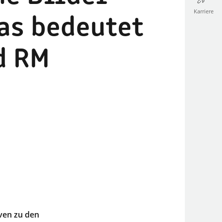
Karriere
as bedeutet
d RM
iven zu den