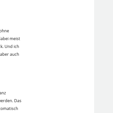
 ohne
abei meist
ck. Und ich
, aber auch
anz
werden. Das
utomatisch