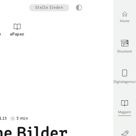
Stelle finden
Home
v
ePaper
Druckerei
Digitalagentur
Magazin
1.15
3 min
he Bilder