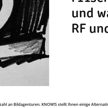
und w
RF un
zahl an Bildagenturen. KNOW!S stellt Ihnen einige Alternat